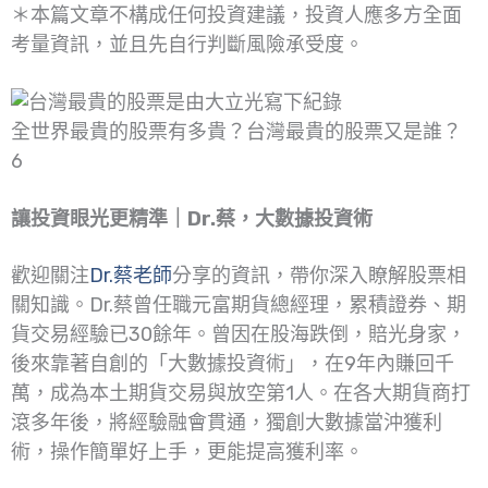
＊本篇文章不構成任何投資建議，投資人應多方全面
考量資訊，並且先自行判斷風險承受度。
全世界最貴的股票有多貴？台灣最貴的股票又是誰？
6
讓投資眼光更精準｜Dr.蔡，大數據投資術
歡迎關注
Dr.蔡老師
分享的資訊，帶你深入瞭解股票相
關知識。Dr.蔡曾任職元富期貨總經理，累積證券、期
貨交易經驗已30餘年。曾因在股海跌倒，賠光身家，
後來靠著自創的「大數據投資術」，在9年內賺回千
萬，成為本土期貨交易與放空第1人。在各大期貨商打
滾多年後，將經驗融會貫通，獨創大數據當沖獲利
術，操作簡單好上手，更能提高獲利率。