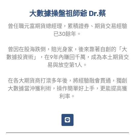
大數據操盤祖師爺 Dr.蔡
曾任職元富期貨總經理，累積證券、期貨交易經驗
已30餘年。
曾因在股海跌倒，賠光身家，後來靠著自創的「大
數據投資術」，在9年內賺回千萬，成為本土期貨交
易與放空第1人。
在各大期貨商打滾多年後，將經驗融會貫通，獨創
大數據當沖獲利術，操作簡單好上手，更能提高獲
利率。
L
i
n
e