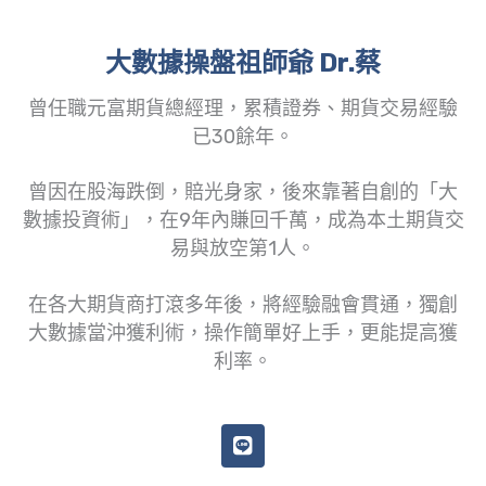
大數據操盤祖師爺 Dr.蔡
曾任職元富期貨總經理，累積證券、期貨交易經驗
已30餘年。
曾因在股海跌倒，賠光身家，後來靠著自創的「大
數據投資術」，在9年內賺回千萬，成為本土期貨交
易與放空第1人。
在各大期貨商打滾多年後，將經驗融會貫通，獨創
大數據當沖獲利術，操作簡單好上手，更能提高獲
利率。
L
i
n