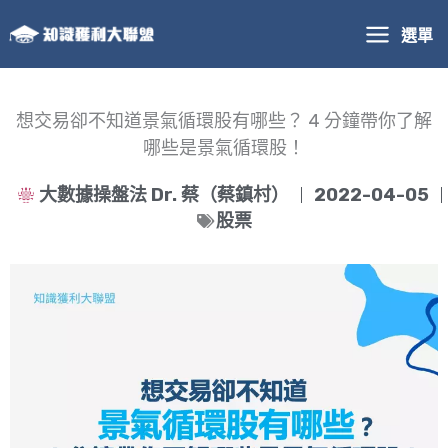
跳
選單
至
主
要
內
想交易卻不知道景氣循環股有哪些？ 4 分鐘帶你了解
容
哪些是景氣循環股！
大數據操盤法 Dr. 蔡（蔡鎮村）
2022-04-05
股票