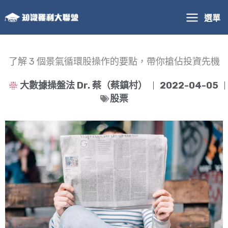
跳
選單
至
主
要
內
了解 3 個景氣循環股操作的要點，帶你搶佔投資先機
容
大數據操盤法 Dr. 蔡（蔡鎮村）
2022-04-05
股票