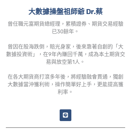
大數據操盤祖師爺 Dr.蔡
曾任職元富期貨總經理，累積證券、期貨交易經驗
已30餘年。
曾因在股海跌倒，賠光身家，後來靠著自創的「大
數據投資術」，在9年內賺回千萬，成為本土期貨交
易與放空第1人。
在各大期貨商打滾多年後，將經驗融會貫通，獨創
大數據當沖獲利術，操作簡單好上手，更能提高獲
利率。
L
i
n
e