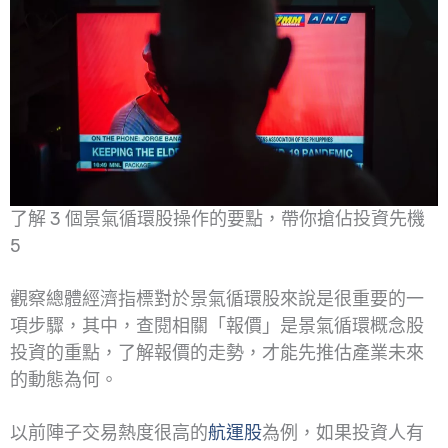
了解 3 個景氣循環股操作的要點，帶你搶佔投資先機
5
觀察總體經濟指標對於景氣循環股來說是很重要的一
項步驟，其中，查閱相關「報價」是景氣循環概念股
投資的重點，了解報價的走勢，才能先推估產業未來
的動態為何。
以前陣子交易熱度很高的
航運股
為例，如果投資人有