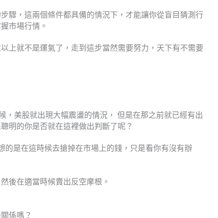
的步驟，這兩個條件都具備的情況下，才能讓你從盲目猜測行
掌握市場行情。
次以上就不是運氣了，走到這步當然需要努力，天下有不需要
的時候，美股就出現大幅震盪的情況， 但是在那之前就已經有出
果聰明的你是否就在這裡做出判斷了呢？
想的是在這時候去搶掉在市場上的錢，只是看你有沒有辦
？
，然後在適當時候賣出反空摩根。
接關係嗎？