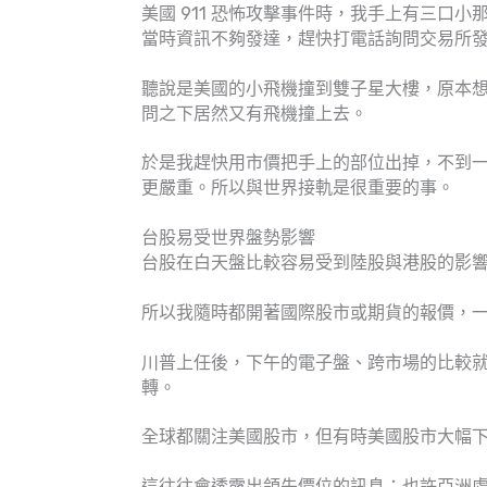
美國 911 恐怖攻擊事件時，我手上有三口小
當時資訊不夠發達，趕快打電話詢問交易所
聽說是美國的小飛機撞到雙子星大樓，原本想
問之下居然又有飛機撞上去。
於是我趕快用市價把手上的部位出掉，不到
更嚴重。所以與世界接軌是很重要的事。
台股易受世界盤勢影響
台股在白天盤比較容易受到陸股與港股的影
所以我隨時都開著國際股市或期貨的報價，
川普上任後，下午的電子盤、跨市場的比較
轉。
全球都關注美國股市，但有時美國股市大幅
這往往會透露出領先價位的訊息：也許亞洲