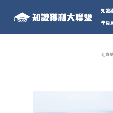
跳
至
知識
主
要
學員
內
容
期貨