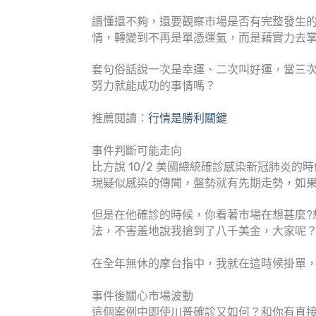
讀懂還不夠，還要觀察市場是否有完整發生
情，轉變到不再是單憑運氣，而是藉實力去
套句俗話說一次是幸運、二次叫好運，當三
努力就能成功的事情嗎？
推薦閱讀：
行情是勝利關鍵
事件判斷可能走向
比方說 10/2 美國總統確診感染新冠肺炎
現疑似感染的傳聞，盤勢就有先期走勢，如
但是在他確診的時候，你看著市場在想甚麼?
法，不害羞地說我搶到了八千美金，大家呢
在全年無休的摩台指中，我就在這時候掛單
事件後關心市場波動
這個案例中即使川普確診又如何？和你有直