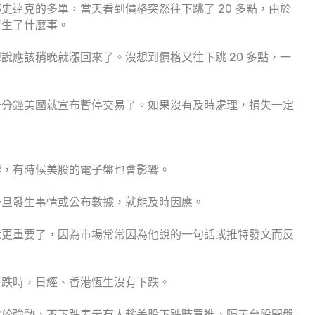
那史達克的多單，當天看到價格突然往下跳了 20 多點，由於
發生了什麼事。
說應該稍晚就漲回來了。沒想到價格又往下跳 20 多點，一
一分鐘美國就宣布暫停交易了。如果沒有及時處理，損失一定
響，有時候美股的電子盤也會影響。
一旦發生事情或公布數據，就能及時因應。
就更重要了，因為市場常常因為他說的一句話或推特發文而反
下跌時，日經、香港恆生沒有下跌。
處於強勢，不下跌表示有人趁美股下跌時買進，隔天台股開盤