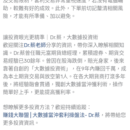
及交易限制，套利交易非常重視速度，若沒有電腦輔
助，較難有好的成效。此外，下單前切記釐清相關風
險，才能有所準備、加以避免。
讓投資眼光更精準｜Dr.蔡，大數據投資術
歡迎關注
Dr.蔡老師
分享的資訊，帶你深入瞭解相關知
識。Dr.蔡曾任職元富期貨總經理，累積證券、期貨交
易經驗已30餘年。曾因在股海跌倒，賠光身家，後來
靠著自創的「大數據投資術」，在9年內賺回千萬，成
為本土期貨交易與放空第1人。在各大期貨商打滾多年
後，將經驗融會貫通，獨創大數據當沖獲利術，操作
簡單好上手，更能提高獲利率。
想瞭解更多投資方法？歡迎持續追蹤：
賺錢大聯盟 | 大數據當沖套利操盤法- Dr.蔡
，將帶給您
更多投資資訊。