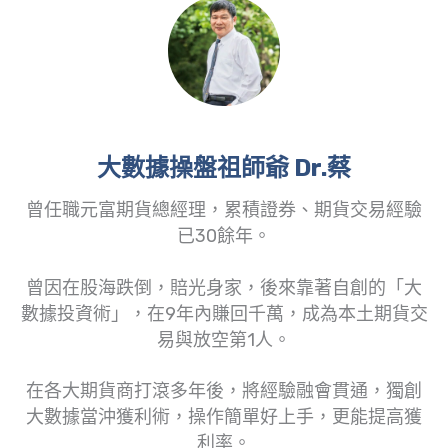
大數據操盤祖師爺 Dr.蔡
曾任職元富期貨總經理，累積證券、期貨交易經驗
已30餘年。
曾因在股海跌倒，賠光身家，後來靠著自創的「大
數據投資術」，在9年內賺回千萬，成為本土期貨交
易與放空第1人。
在各大期貨商打滾多年後，將經驗融會貫通，獨創
大數據當沖獲利術，操作簡單好上手，更能提高獲
利率。