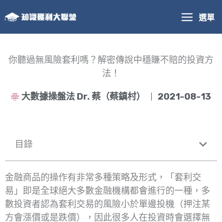
跳
選單
至
主
要
內
你聽過無風險套利嗎？解密傳說中穩賺不賠的投資方
容
法！
大數據操盤法 Dr. 蔡（蔡鎮村）
2021-08-13
目錄
金融商品的操作有非常多種策略及形式，「套利交
易」即是全球絕大多數金融機構都會進行的一種，多
數投資者認為套利交易的風險小於單邊投機（押注某
方會漲價或是跌價），因此很多人在投資時會選擇無