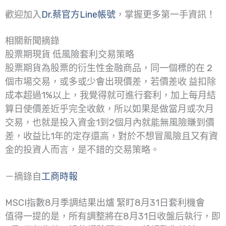
歡迎加入
Dr.蔡官方Line帳號
，掌握更多第一手資訊！
相關新聞摘錄
股票期現貨 低風險套利交易策略
股票期貨為股票的衍生性金融商品，同一個標的在 2
個市場交易，或多或少會出現價差，若價差收 益扣除
成本超過1%以上，我覺得就可進行套利，加上每月結
算日使價差近乎完全收斂，所以如果是做當月或次月
交易，也就是投入資金1到2個月內就能無風險賺到價
差，收益比1年的定存還高，對於不想冒風險且又有資
金的投資人而言，是不錯的交易策略。
－摘錄自
工商時報
MSCI指數8月季調結果出爐 緊盯8月31日套利機會
值得一提的是，所有調整將在8月31日收盤后執行，即