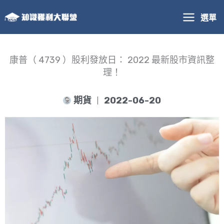
跳
選單
至
主
要
內
康普（ 4739 ）股利發放日： 2022 最新股市資訊整
容
理！
期貨
2022-06-20