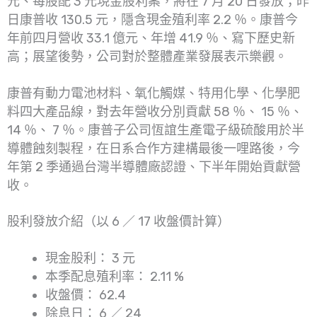
元、每股配 3 元現金股利案，將在 7 月 20 日發放；昨
日康普收 130.5 元，隱含現金殖利率 2.2 ％。康普今
年前四月營收 33.1 億元、年增 41.9 ％、寫下歷史新
高；展望後勢，公司對於整體產業發展表示樂觀。
康普有動力電池材料、氧化觸媒、特用化學、化學肥
料四大產品線，對去年營收分別貢獻 58 ％、 15 ％、
14 ％、 7 ％。康普子公司恆誼生產電子級硫酸用於半
導體蝕刻製程，在日系合作方建構最後一哩路後，今
年第 2 季通過台灣半導體廠認證、下半年開始貢獻營
收。
股利發放介紹（以 6 ／ 17 收盤價計算）
現金股利： 3 元
本季配息殖利率： 2.11 %
收盤價： 62.4
除息日： 6 ／ 24