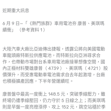
近期重大訊息
6 月 9 日—「《熱門族群》車用電池夯 康普、美琪瑪
續衝」 （參考資料 1 ）
大陸汽車大廠比亞迪傳出捷報，透露公將向美國電動
車龍頭廠特斯拉供應電池，而特斯拉向亞洲尋求合
作，也帶動市場對台系車用電池廠接單想像空間，國
內正極材料雙雄康普（ 4739 ）、美琪瑪（ 4721 ）股
價彈升，而受惠電動車電池需求自去年起激增，台廠
也積極擴產因應，下半年營運續旺。
康普盤中最高一度衝上 148.5 元，突破季線壓力，雖
終場仍遭季線壓回，仍力守於 5 日線之上；而美琪瑪
則是早盤一度亮燈漲停、攻上 152 元，跳空站穩於季