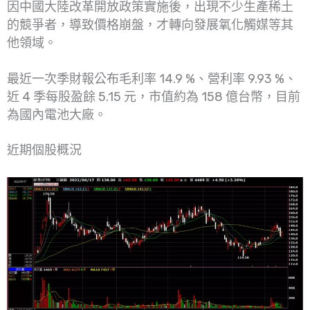
因中國大陸改革開放政策實施後，出現不少生產稀土
的競爭者，導致價格崩盤，才轉向發展氧化觸媒等其
他領域。
最近一次季財報公布毛利率 14.9 %、營利率 9.93 %、
近 4 季每股盈餘 5.15 元，市值約為 158 億台幣，目前
為國內電池大廠。
近期個股概況