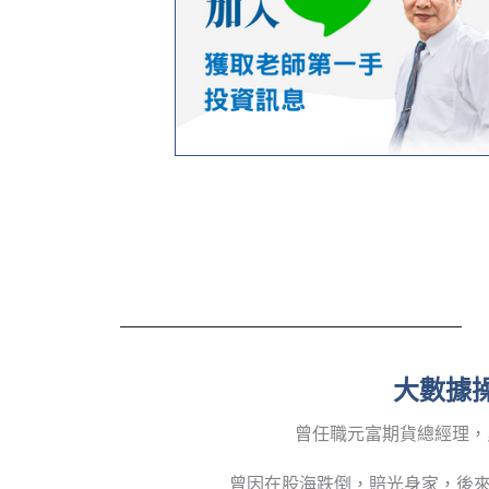
大數據操
曾任職元富期貨總經理，
曾因在股海跌倒，賠光身家，後來