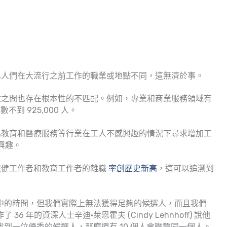
與人們在大流行之前工作的職業或地點不同，這無濟於事。
數之間也存在根本性的不匹配。例如，專業和商業服務領域有
到 925,000 人。
為教育和醫療服務等行業在工人不感興趣的情況下尋求增加工
興趣。
保健工作者和教育工作者的離職
率創歷史新高
，這可以追溯到
中的時間，但我們實際上無法獲得足夠的候選人，而且我們
 年的資深人士辛迪·萊恩霍夫 (Cindy Lehnhoff) 說他
到一位優秀的候選人，那麼還有 10 個人會聯繫同一個人。