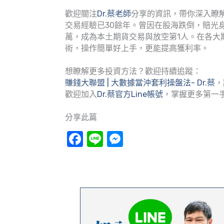
歡迎關注
Dr.蔡老師
分享的資訊，帶你深入瞭解
交易經驗已30餘年。曾因在股海跌倒，賠光
萬，成為本土期貨交易與放空第1人。在各大
術，操作簡單好上手，更能提高獲利率。
想瞭解更多投資方法？歡迎持續追蹤：
賺錢大聯盟 | 大數據當沖套利操盤法- Dr.蔡
，
歡迎加入
Dr.蔡官方Line帳號
，掌握更多第一
分享此篇
Facebook
Line
Messenger