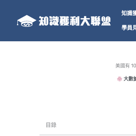
跳
至
知識
主
要
學員
內
容
美國有 
大數據
目錄