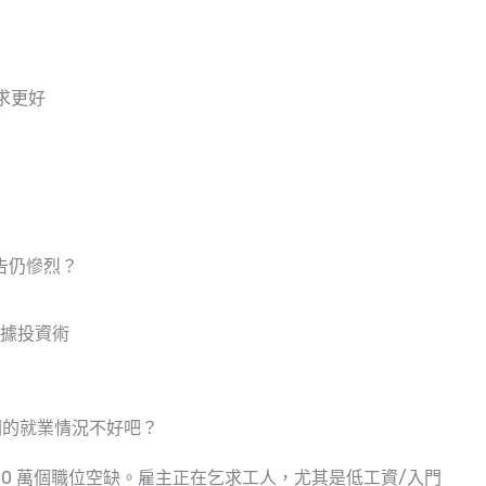
求更好
告仍慘烈？
數據投資術
國的就業情況不好吧？
00 萬個職位空缺。雇主正在乞求工人，尤其是低工資/入門