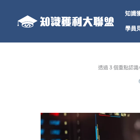
跳
至
知識
主
要
學員
內
容
透過 3 個重點