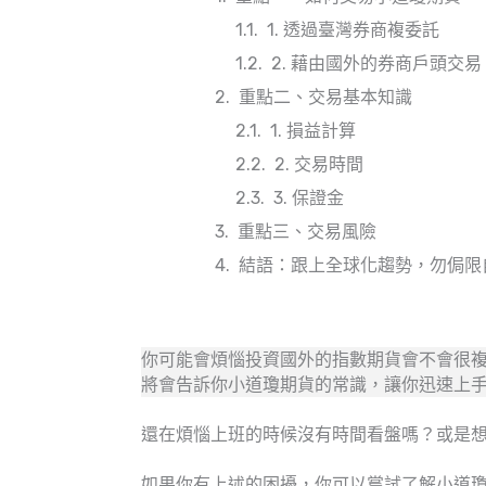
1. 透過臺灣券商複委託
2. 藉由國外的券商戶頭交易
重點二、交易基本知識
1. 損益計算
2. 交易時間
3. 保證金
重點三、交易風險
結語：跟上全球化趨勢，勿侷限
你可能會煩惱投資國外的指數期貨會不會很
將會告訴你小道瓊期貨的常識，讓你迅速上
還在煩惱上班的時候沒有時間看盤嗎？或是
如果你有上述的困擾，你可以嘗試了解小道