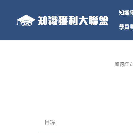
跳
至
知識
主
要
學員
內
容
如何訂
目錄