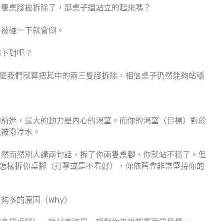
一隻桌腳被拆除了，那桌子還站立的起來嗎？
、被碰一下就會倒。
倒下對吧？
，那麼我們就算把其中的兩三隻腳拆除，相信桌子仍然能夠站穩
的前進，最大的動力是內心的渴望。而你的渴望（目標）對於
能被潑冷水。
自然而然別人講兩句話，拆了你兩隻桌腳，你就站不穩了。但
人再怎樣拆你桌腳（打擊或是不看好），你依舊會非常堅持你的
夠多的原因（Why）