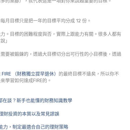
越多的桌腳），就代表這是一項對你來說越重要的目標。
月目標只是把一年的目標平均分成 12 份。
能力。目標的困難程度與否，實際上跟能力有關。很多人都有
會說」
且需要被鍛鍊的，透過大目標切分出可行性的小目標後，透過
離
FIRE （財務獨立提早退休）
的最終目標不遠矣，所以你不
學習如何達成FIRE的。
都在談？新手也能懂的財務知識教學
理財投資的本質以及常見謬誤
能力，制定最適合自己的理財策略