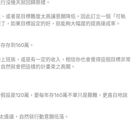
執行沒幾天就回歸原樣。
遠、或者是目標難度太高讓意願降低。因此訂立一個「可執
問了，如果目標設定的好，就能夠大幅度的提高達成率。
存存到160萬。
的上班族，或是有一定的收入，相信你也會覺得這個目標非常
，自然就會把這樣的計畫束之高閣。
設是120萬，要每年存160萬不單只是艱難，更直白地說
況太遙遠，自然就行動意願低落。