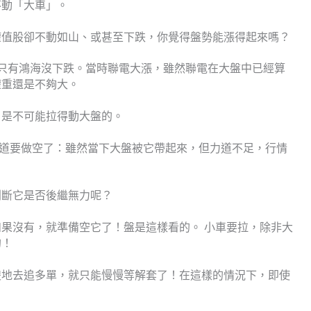
不動「大車」。
權值股卻不動如山、或甚至下跌，你覺得盤勢能漲得起來嗎？
股中只有鴻海沒下跌。當時聯電大漲，雖然聯電在大盤中已經算
權重還是不夠大。
。是不可能拉得動大盤的。
知道要做空了：雖然當下大盤被它帶起來，但力道不足，行情
判斷它是否後繼無力呢？
果沒有，就準備空它了！盤是這樣看的。 小車要拉，除非大
的！
傻地去追多單，就只能慢慢等解套了！在這樣的情況下，即使