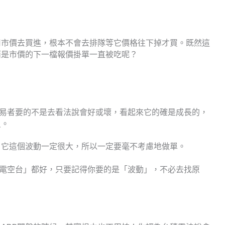
！
用市價去買進，根本不會去排隊等它價格往下掉才買。既然這
而是市價的下一檔報價掛單一直被吃呢？
們交易者要的不是去看法說會好或壞，看起來它的確是成長的，
員。
。它這個波動一定很大，所以一定要毫不考慮地做單。
「買電空台」都好，只要記得你要的是「波動」，不必去找原