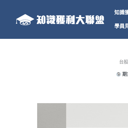
跳
至
知識
主
要
學員
內
容
台股
期