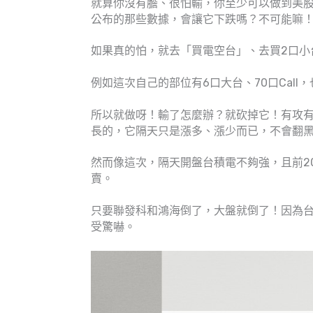
就算你沒有膽、很怕輸，你至少可以做到美股
公布的那些數據，會讓它下跌嗎？不可能嘛！
如果真的怕，就去「買電空台」、去買2口小台
例如這次自己的部位有6口大台、70口Cal
所以就做呀！輸了怎麼辦？就砍掉它！有攻
長的，它隔天只是漲多、漲少而已，不會翻
然而像這次，隔天開盤台積電不夠強，且前2
賣。
只要聯發科和鴻海倒了，大盤就倒了！因為
受驚嚇。