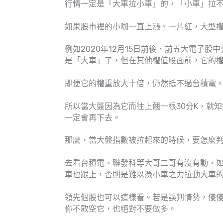
行情一定是「大車拉小車」的，「小車」拉
如果股市裡的小咖一直上漲、一片紅，大型
例如2020年12月15日前後，前五大電子
是「大車」了，但在其他權值股面前，它的
即便它的權重放大十倍，仍然抵不過台積電
所以當大盤因為它而往上翹一根30分K，就
一定會再下去。
那麼，當大盤指數被拉起來的時候，要怎麼
去看台積電、聯發科等大哥二哥有沒有動，如
車也跟上，否則是難以憑小車之力拉動大車
領先個股也可以這樣看。若是誤判情勢，傻
你不敢空它，也絕對不要做多。