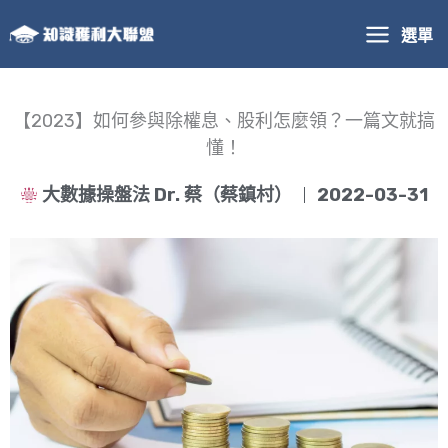
跳
選單
至
主
要
內
【2023】如何參與除權息、股利怎麼領？一篇文就搞
容
懂！
大數據操盤法 Dr. 蔡（蔡鎮村）
2022-03-31