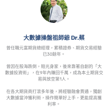
大數據操盤祖師爺 Dr.蔡
曾任職元富期貨總經理，累積證券、期貨交易經驗
已30餘年。
曾因在股海跌倒，賠光身家，後來靠著自創的「大
數據投資術」，在9年內賺回千萬，成為本土期貨交
易與放空第1人。
在各大期貨商打滾多年後，將經驗融會貫通，獨創
大數據當沖獲利術，操作簡單好上手，更能提高獲
利率。