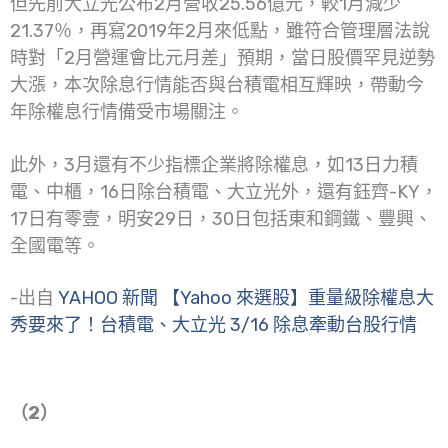
但先前大立光公布2月營收25.56億元，較1月減少
21.37％，再寫2019年2月來低點，雖符合管理層法說
時對「2月營運會比元月差」預期，當日股價罕見逆勢
大漲，本次除息行情能否與台積電相互輝映，帶動今
年除權息行情備受市場關注。
此外，3月還有不少指標企業將除權息，如13日力積
電、中櫃，16日除台積電、大立光外，還有鈺齊-KY，
17日有零壹，明安29日，30日包括東和鋼鐵、豐興、
全國電等。
-出自
YAHOO 新聞 【Yahoo 來選股】重量級除權息大
秀要來了！台積電、大立光 3/16 除息牽動台股行情
（2）