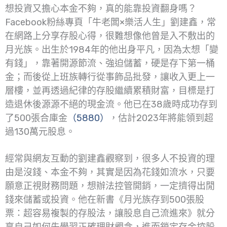
想投資又擔心本金不夠，真的能靠投資翻身嗎？
Facebook粉絲專頁「牛老闆×樂活人生」劉建鑫，常
在網路上分享存股心得，很難想像他曾是入不敷出的
月光族。出生於1984年的他出身平凡，因為太想「變
有錢」，靠著開源節流、強迫儲蓄，硬是存下第一桶
金；而後從上班族轉行從事飾品批發，讓收入更上一
層樓，並再透過紀律的存股繼續累積財富，目標是打
造退休後源源不絕的現金流。他已在38歲時成功存到
了500張合庫金
（5880）
，估計2023年將能領到超
過130萬元股息。
經常與網友互動的劉建鑫觀察到，很多人不投資的理
由是沒錢、本金不夠，其實是因為花錢如流水，只要
願意正視財務問題，想辦法控管開銷，一定擠得出閒
錢來儲蓄或投資。他在新書《月光族存到500張股
票：超容易複製的存股法，讓股息自己流進來》就分
享自己如何先學習正確理財觀念，進而鎖定存金控股