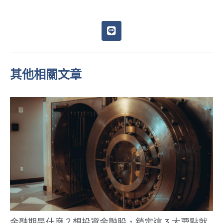
L
i
n
e
其他相關文章
金融期是什麼？想投資金融股，鎖定這 3 大要點就