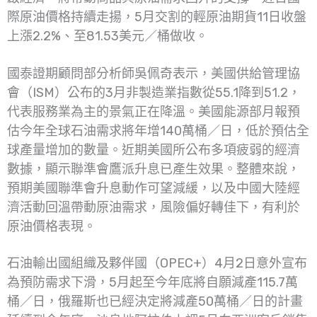
際原油價格持續走揚，5月交割的輕原油期貨11日收盤
上漲2.2%、至81.53美元／桶做收。
國泰證期顧問部分析師吳佩奇表示，美國供給管理協
會（ISM）公布的3月非製造業指數從55.1降到51.2，
代表服務業為主的景氣正在降溫。美國能源部月報預
估今年全球石油需求將年增140萬桶／日，低於預估全
球產量增加的數量。近期美國所公布多項疲弱的經濟
數據，顯示聯準會鷹派升息已產生效果。整體來說，
預期美國聯準會升息動作可望減緩，以及中國大陸經
濟活動回溫帶動原油需求，風險偏好轉佳下，有利於
原油價格表現。
石油輸出國組織及夥伴國（OPEC+）4月2日意外宣布
為預防需求下滑，5月起至今年底將自願減產115.7萬
桶／日，俄羅斯也已經決定將減產50萬桶／日的計畫