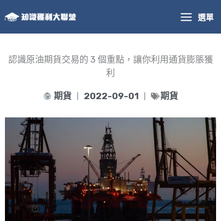
跳
選單
至
主
要
內
認識原油期貨交易的 3 個重點，讓你利用通貨膨脹獲
容
利
期貨
2022-09-01
期貨