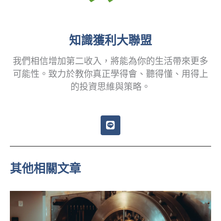
知識獲利大聯盟
我們相信增加第二收入，將能為你的生活帶來更多
可能性。致力於教你真正學得會、聽得懂、用得上
的投資思維與策略。
L
i
n
e
其他相關文章