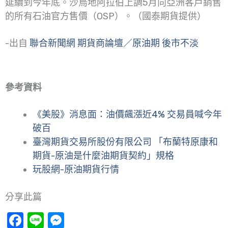
延續到今年底。沙烏地阿拉伯上調5月向亞洲客戶銷售
的所有石油官方售價（OSP）。（國泰期貨提供）
-出自
聯合新聞網 期貨商論壇／原油期 後市不淡
參考資料
《美股》消息面：油價飆漲近4% 交易員喊今年
破百
臺灣期貨交易所股份有限公司 「布蘭特原康和
期貨-原油是什麼油期貨契約」規格
玩股網-原油期貨行情
分享此篇
Facebook
Line
Messenger