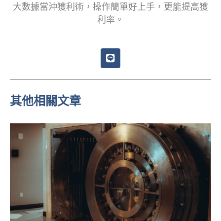
大數據當沖獲利術，操作簡單好上手，更能提高獲
利率。
L
i
n
e
其他相關文章