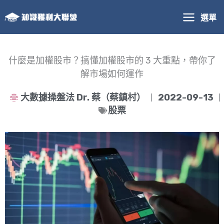
跳
選單
至
主
要
內
什麼是加權股市？搞懂加權股市的 3 大重點，帶你了
容
解市場如何運作
大數據操盤法 Dr. 蔡（蔡鎮村）
2022-09-13
股票