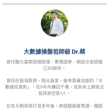
大數據操盤祖師爺 Dr.蔡
曾任職元富期貨總經理，累積證券、期貨交易經驗
已30餘年。
曾因在股海跌倒，賠光身家，後來靠著自創的「大
數據投資術」，在9年內賺回千萬，成為本土期貨交
易與放空第1人。
在各大期貨商打滾多年後，將經驗融會貫通，獨創