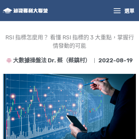
跳
選單
至
主
要
內
RSI 指標怎麼用？ 看懂 RSI 指標的 3 大重點，掌握行
容
情發動的可能
大數據操盤法 Dr. 蔡（蔡鎮村）
2022-08-19