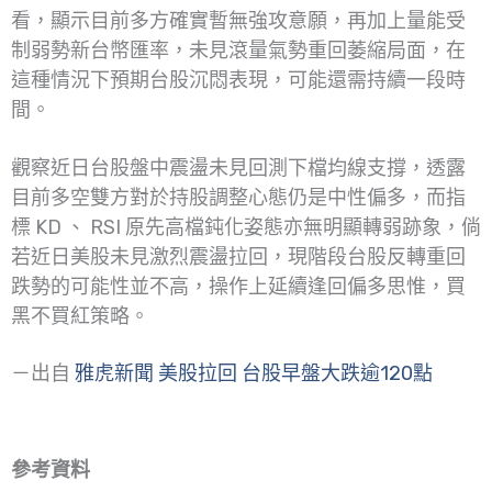
看，顯示目前多方確實暫無強攻意願，再加上量能受
制弱勢新台幣匯率，未見滾量氣勢重回萎縮局面，在
這種情況下預期台股沉悶表現，可能還需持續一段時
間。
觀察近日台股盤中震盪未見回測下檔均線支撐，透露
目前多空雙方對於持股調整心態仍是中性偏多，而指
標 KD 、 RSI 原先高檔鈍化姿態亦無明顯轉弱跡象，倘
若近日美股未見激烈震盪拉回，現階段台股反轉重回
跌勢的可能性並不高，操作上延續逢回偏多思惟，買
黑不買紅策略。
－出自
雅虎新聞 美股拉回 台股早盤大跌逾120點
參考資料