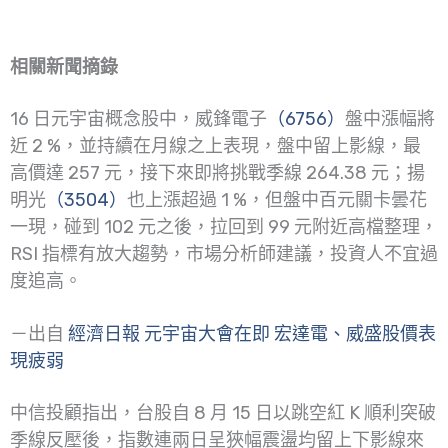
相關新聞摘錄
16 日元宇宙概念股中，威鋒電子
（6756）
盤中漲幅將
近 2 %，並持續在月線之上表現，盤中留上影線，最
高價達 257 元，接下來即將挑戰季線 264.38 元；揚
明光
（3504）
也上漲超過 1 %，但盤中百元關卡曇花
一現，碰到 102 元之後，拉回到 99 元附近高檔整理，
RSI 指標有放大趨勢，市場分析師建議，投資人不宜過
度追高。
－出自
經濟日報 元宇宙大會在即 宏達電、威盛股價表
現疲弱
中信投顧指出，台股自 8 月 15 日以跳空紅 K 順利突破
季線反壓後，指數連兩日呈狹幅震盪均留上下影線來