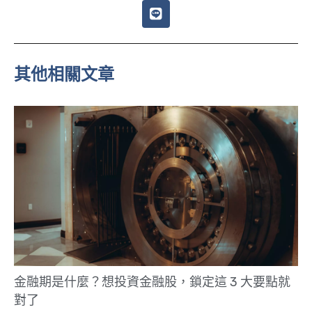
L
i
n
e
其他相關文章
金融期是什麼？想投資金融股，鎖定這 3 大要點就
對了