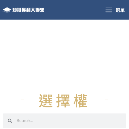
跳
選單
至
主
要
內
容
選擇權
搜
搜
尋
尋