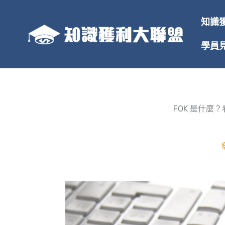
跳
至
知識
主
要
學員
內
容
FOK 是什麼