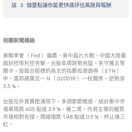
這 3 個要點讓你能更快速評估風險與報酬
相關新聞摘錄
美聯準會（ Fed ）偏鷹、美中晶片大戰、中國大陸重
啟封控等利空夾擊，台股本周跌勢兇猛，失守萬五等
關卡，追蹤台股標的為主的指數投資證券（ ETN ）
中，富邦蘋果反一 N（ 02001R ）一枝獨秀，逆勢漲
3.5 %。
台股在外資賣壓湧現下，多頭節節敗退，統計集中市
場單周跌 605 點或 3.9 %，連二黑，內資主導的櫃買
市場相對有撐，周線僅跌 1.48 點或 0.9 %，終止連三
紅。