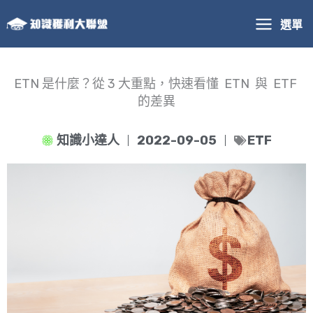
跳
選單
至
主
要
內
ETN 是什麼？從 3 大重點，快速看懂 ETN 與 ETF
容
的差異
知識小達人
2022-09-05
ETF