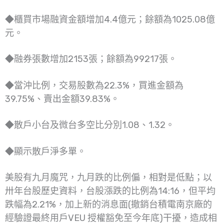
◆櫃買市場融資金額增加4.4億元；餘額為1025.08億
元。
◆融券張數增加2153張；餘額為99217張。
◆當沖比例，交易股數為22.3%，買進金額為
39.75%、賣出金額39.83%。
◆散戶小台及微台多空比分別1.08、1.32。
◆顯示散戶淨多單。
美股有九月魔咒，九月跌的比例偏，相對是低點；以
卅年台股歷史資料，台股漲跌的比例為14:16，但平均
跌幅為2.21%，加上新的消息面(撤銷台積電南京廠的
經驗證最終用戶VEU 授權豁免至今年底)干擾，造成相