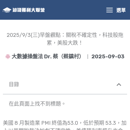
跳
選單
至
主
要
內
2025/9/3(三)早盤觀點：關稅不確定性，科技股拖
容
累，美股大跌！
大數據操盤法 Dr. 蔡（蔡鎮村）
2025-09-03
目錄
在此頁面上找不到標題。
美國 8 月製造業 PMI 終值為53.0，低於預期 53.3，加