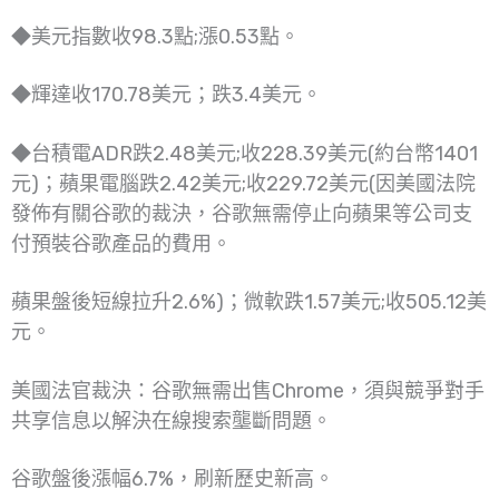
◆美元指數收98.3點;漲0.53點。
◆輝達收170.78美元；跌3.4美元。
◆台積電ADR跌2.48美元;收228.39美元(約台幣1401
元)；蘋果電腦跌2.42美元;收229.72美元(因美國法院
發佈有關谷歌的裁決，谷歌無需停止向蘋果等公司支
付預裝谷歌產品的費用。
蘋果盤後短線拉升2.6%)；微軟跌1.57美元;收505.12美
元。
美國法官裁決：谷歌無需出售Chrome，須與競爭對手
共享信息以解決在線搜索壟斷問題。
谷歌盤後漲幅6.7%，刷新歷史新高。