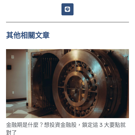
L
i
n
e
其他相關文章
金融期是什麼？想投資金融股，鎖定這 3 大要點就
對了