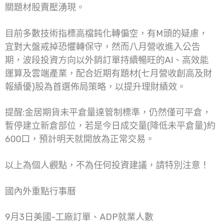
關題材股賣壓湧現。
目前多數技術指標高檔鈍化轉偏空，有M頭的疑慮，
宜對大盤戒掉恐懼轉保守，然而八月營收進入公告
期，波段投資方向以外銷訂單持續暢旺的AI、高效能
運算及雲端產業，配合近期有題材(七月營收創高及財
報績優)股為首選佈局策略，以提升理財績效。
提醒:金居期貨未平倉量達管制標準，仍然僅可平倉，
暫停建立新倉部位，若是今日成交量(降低未平倉量)約
600口，預計明天就開放為正常交易。
以上為個人觀點，不為任何投資建議，請特別注意！
國內外重點行事曆
9月3日美國-工廠訂單、ADP就業人數