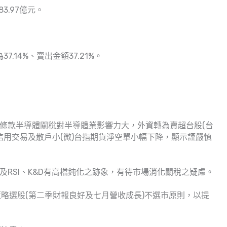
3.97億元。
.14%、賣出金額37.21%。
2條款半導體關稅對半導體業影響力大，外資轉為賣超台股(台
的信用交易及散戶小(微)台指期貨淨空單小幅下降，顯示謹嚴慎
及RSI、K&D有高檔鈍化之跡象，有待市場消化關稅之疑慮。
略選股(第二季財報良好及七月營收成長)不選市原則，以提