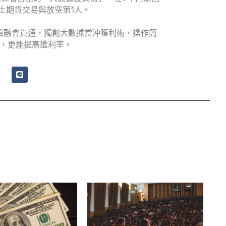
土期貨交易與放空第1人。
驗融會貫通，獨創大數據當沖獲利術，操作簡
，更能提高獲利率。
L
i
n
e