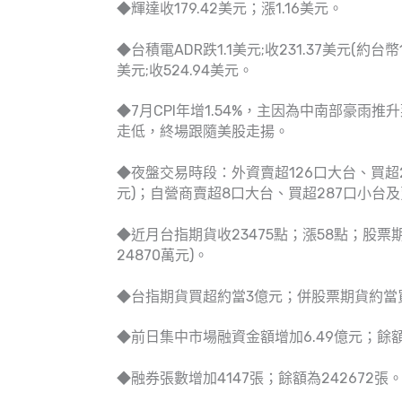
◆輝達收179.42美元；漲1.16美元。
◆台積電ADR跌1.1美元;收231.37美元(約台幣
美元;收524.94美元。
◆7月CPI年增1.54%，主因為中南部豪
走低，終場跟隨美股走揚。
◆夜盤交易時段：外資賣超126口大台、買超2
元)；自營商賣超8口大台、買超287口小台及
◆近月台指期貨收23475點；漲58點；股票期貨
24870萬元)。
◆台指期貨買超約當3億元；併股票期貨約當
◆前日集中市場融資金額增加6.49億元；餘額為
◆融券張數增加4147張；餘額為242672張