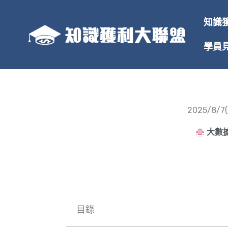
跳
至
知識
主
要
學員
內
容
2025/
大數據
目錄