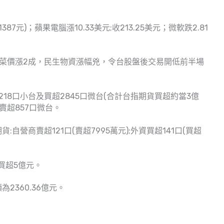
1387元)；蘋果電腦漲10.33美元;收213.25美元；微軟跌2.81
雨推升菜價漲2成，民生物資漲幅兇，令台股盤後交易開低前半場
18口小台及買超2845口微台(合計台指期貨買超約當3億
賣超857口微台。
:自營商賣超121口(賣超7995萬元);外資買超141口(買超
買超5億元。
2360.36億元。
。