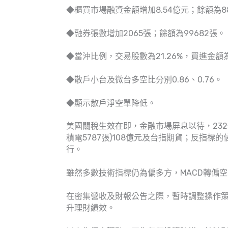
◆櫃買市場融資金額增加8.54億元；餘額為88
◆融券張數增加2065張；餘額為99682張。
◆當沖比例，交易股數為21.26%，買進金額為37
◆散戶小台及微台多空比分別0.86、0.76。
◆顯示散戶淨空單降低。
美國關稅生效在即，金融市場屏息以待，23
積電5787張)108億元及台指期貨；反指標
行。
雖然多數技術指標仍為偏多方，MACD轉偏空
在密集營收及財報公告之際，暫時調整操作策
升理財績效。