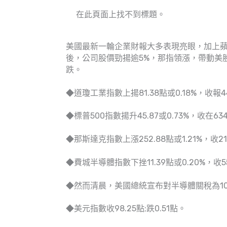
在此頁面上找不到標題。
美國最新一輪企業財報大多表現亮眼，加上蘋果
後，公司股價勁揚逾5%，那指領漲，帶動美股
跌。
◆道瓊工業指數上揚81.38點或0.18%，收報44
◆標普500指數揚升45.87或0.73%，收在634
◆那斯達克指數上漲252.88點或1.21%，收211
◆費城半導體指數下挫11.39點或0.20%，收55
◆然而清晨，美國總統宣布對半導體關稅為1
◆美元指數收98.25點;跌0.51點。