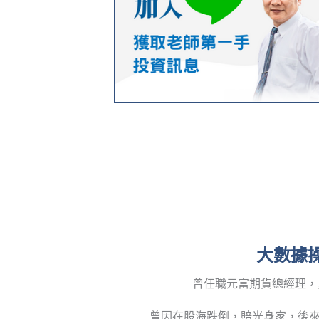
大數據操
曾任職元富期貨總經理，
曾因在股海跌倒，賠光身家，後來