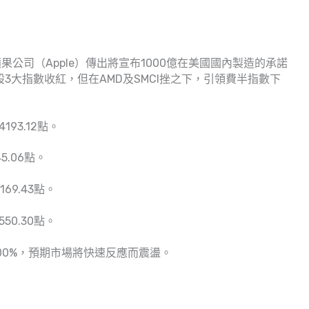
公司（Apple）傳出將宣布1000億在美國國內製造的承諾
3大指數收紅，但在AMD及SMCI挫之下，引領費半指數下
193.12點。
5.06點。
69.43點。
50.30點。
00%，預期市場將快速反應而震盪。