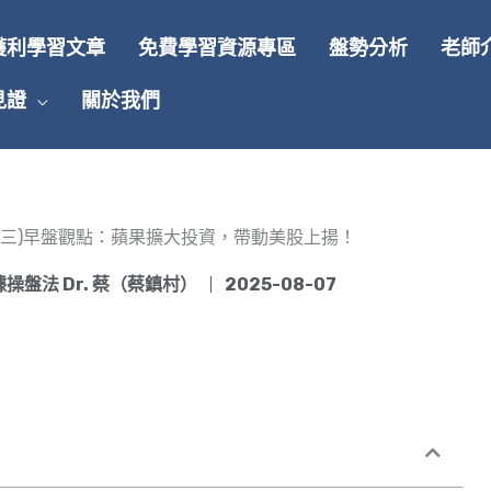
獲利學習文章
免費學習資源專區
盤勢分析
老師
見證
關於我們
8/7(三)早盤觀點：蘋果擴大投資，帶動美股上揚！
操盤法 Dr. 蔡（蔡鎮村）
2025-08-07