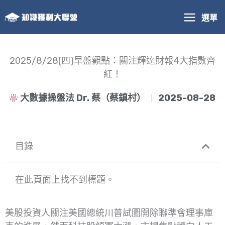
跳
選單
至
主
要
內
2025/8/28(四)早盤觀點：關注輝達財報4大指數齊
容
紅！
大數據操盤法 Dr. 蔡（蔡鎮村）
2025-08-28
目錄
在此頁面上找不到標題。
美股投資人關注美國總統川普試圖開除聯準會理事庫