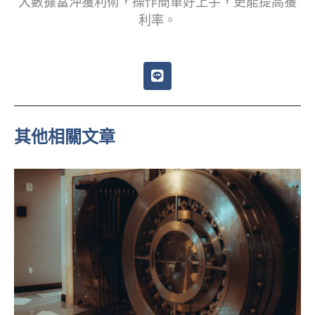
大數據當沖獲利術，操作簡單好上手，更能提高獲
利率。
L
i
n
e
其他相關文章