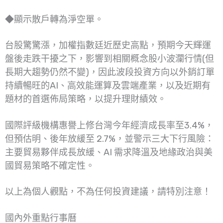
◆顯示散戶轉為淨空單。
台股驚驚漲，加權指數廷近歷史高點，預期今天輝運
盤後走跌干擾之下，影響到相關概念股小波瀾行情(但
長期大趨勢仍然不變)，因此波段投資方向以外銷訂單
持續暢旺的AI、高效能運算及雲端產業，以及近期有
題材的首選佈局策略，以提升理財績效。
國際評級機構惠譽上修台灣今年經濟成長率至3.4%，
但預估明、後年放緩至 2.7%，並警示三大下行風險：
主要貿易夥伴成長放緩、AI 需求降溫及地緣政治與美
國貿易策略不確定性。
以上為個人觀點，不為任何投資建議，請特別注意！
國內外重點行事曆