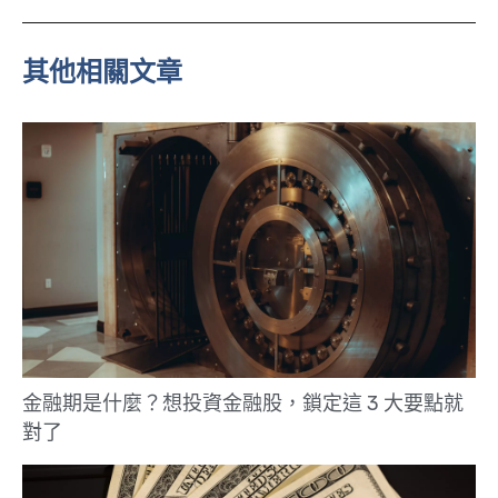
n
e
其他相關文章
金融期是什麼？想投資金融股，鎖定這 3 大要點就
對了