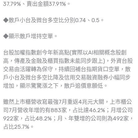
37.79%、賣出金額37.91%。
◆散戶小台及微台多空比分別0.74、0.5。
◆顯示散戶增持空單。
台股加權指數創今年新高點(實際以AI相關概念股創
高，傳產及金融及櫃買指數未能同步跟上)，外資台股
交易由活躍轉為保守，持續回補台指期貨口空單，散
戶小台及微台多空比降及信用交易融資融券小幅同步
增加，顯示驚驚漲之下，散戶追價意願低。
雖然上市櫃營收寫最強7月重返4兆元大關，上市櫃公
司7月營收年增的有883家，占比達46.2%；月增公司
922家，占比48.2%；月、年雙增的公司則為492家，
占比25.7%。