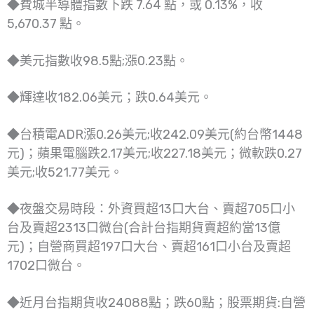
◆費城半導體指數下跌 7.64 點，或 0.13%，收
5,670.37 點。
◆美元指數收98.5點;漲0.23點。
◆輝達收182.06美元；跌0.64美元。
◆台積電ADR漲0.26美元;收242.09美元(約台幣1448
元)；蘋果電腦跌2.17美元;收227.18美元；微軟跌0.27
美元;收521.77美元。
◆夜盤交易時段：外資買超13口大台、賣超705口小
台及賣超2313口微台(合計台指期貨賣超約當13億
元)；自營商買超197口大台、賣超161口小台及賣超
1702口微台。
◆近月台指期貨收24088點；跌60點；股票期貨:自營