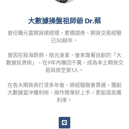
大數據操盤祖師爺 Dr.蔡
曾任職元富期貨總經理，累積證券、期貨交易經驗
已30餘年。
曾因在股海跌倒，賠光身家，後來靠著自創的「大
數據投資術」，在9年內賺回千萬，成為本土期貨交
易與放空第1人。
在各大期貨商打滾多年後，將經驗融會貫通，獨創
大數據當沖獲利術，操作簡單好上手，更能提高獲
利率。
L
i