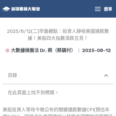
跳
選單
至
主
要
內
2025/8/12(二)早盤觀點：投資人靜候美國通膨數
容
據！美股四大指數漲跌互見！
大數據操盤法 Dr. 蔡（蔡鎮村）
2025-08-12
目錄
在此頁面上找不到標題。
美股投資人等待今晚公布的關鍵通膨數據CPI(預估年