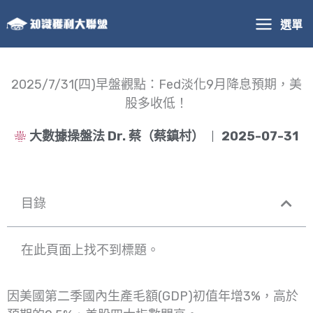
跳
選單
至
主
要
內
2025/7/31(四)早盤觀點：Fed淡化9月降息預期，美
容
股多收低！
大數據操盤法 Dr. 蔡（蔡鎮村）
2025-07-31
目錄
在此頁面上找不到標題。
因美國第二季國內生產毛額(GDP)初值年增3%，高於