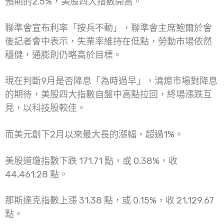
預期的2.5%，美股四大指數開高。
聯準會宣布利率「按兵不動」，聯準會主席鮑爾於會
後記者會中表示，失業率維持在低點，勞動市場依然
穩健，通膨則仍略高於目標。
現在判斷9月是否降息「為時過早」，澆熄市場對降息
的期待，美股四大指數自盤中高點拉回，終場漲跌互
見，以科技股較佳。
而美元創下2月以來最大長的漲幅，超過1%。
美股道瓊指數下跌 171.71 點，或 0.38%，收
44,461.28 點。
那斯達克指數上漲 31.38 點，或 0.15%，收 21,129.67
點。