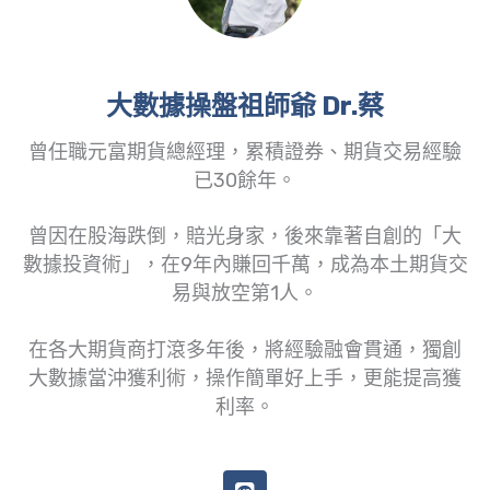
大數據操盤祖師爺 Dr.蔡
曾任職元富期貨總經理，累積證券、期貨交易經驗
已30餘年。
曾因在股海跌倒，賠光身家，後來靠著自創的「大
數據投資術」，在9年內賺回千萬，成為本土期貨交
易與放空第1人。
在各大期貨商打滾多年後，將經驗融會貫通，獨創
大數據當沖獲利術，操作簡單好上手，更能提高獲
利率。
L