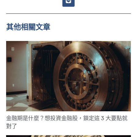
i
n
e
其他相關文章
金融期是什麼？想投資金融股，鎖定這 3 大要點就
對了