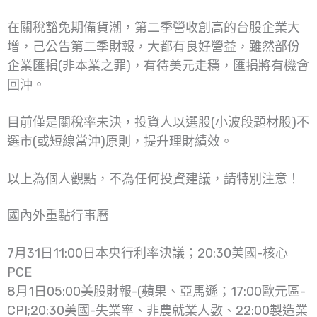
在關稅豁免期備貨潮，第二季營收創高的台股企業大
增，己公告第二季財報，大都有良好營益，雖然部份
企業匯損(非本業之罪)，有待美元走穩，匯損將有機會
回沖。
目前僅是關稅率未決，投資人以選股(小波段題材股)不
選市(或短線當沖)原則，提升理財績效。
以上為個人觀點，不為任何投資建議，請特別注意！
國內外重點行事曆
7月31日11:00日本央行利率決議；20:30美國-核心
PCE
8月1日05:00美股財報-(蘋果、亞馬遜；17:00歐元區-
CPI;20:30美國-失業率、非農就業人數、22:00製造業