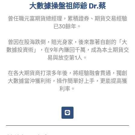
大數據操盤祖師爺 Dr.蔡
曾任職元富期貨總經理，累積證券、期貨交易經驗
已30餘年。
曾因在股海跌倒，賠光身家，後來靠著自創的「大
數據投資術」，在9年內賺回千萬，成為本土期貨交
易與放空第1人。
在各大期貨商打滾多年後，將經驗融會貫通，獨創
大數據當沖獲利術，操作簡單好上手，更能提高獲
利率。
L
i
n
e