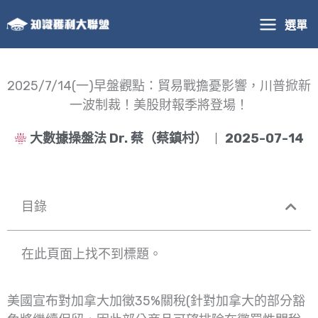
跳
選單
至
主
要
內
2025/7/14(一)早盤觀點：貿易戰擔憂影響，川普掀新
容
一波制裁！美股財報季將登場！
大數據操盤法 Dr. 蔡（蔡鎮村）
2025-07-14
目錄
在此頁面上找不到標題。
美國宣布對加拿大加徵35%關稅(針對加拿大的部分豁