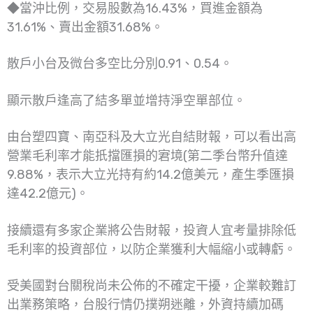
◆當沖比例，交易股數為16.43%，買進金額為
31.61%、賣出金額31.68%。
散戶小台及微台多空比分別0.91、0.54。
顯示散戶逢高了結多單並增持淨空單部位。
由台塑四寶、南亞科及大立光自結財報，可以看出高
營業毛利率才能扺擋匯損的宭境(第二季台幣升值達
9.88%，表示大立光持有約14.2億美元，產生季匯損
達42.2億元)。
接續還有多家企業將公告財報，投資人宜考量排除低
毛利率的投資部位，以防企業獲利大幅縮小或轉虧。
受美國對台關稅尚未公佈的不確定干擾，企業較難訂
出業務策略，台股行情仍撲朔迷離，外資持續加碼