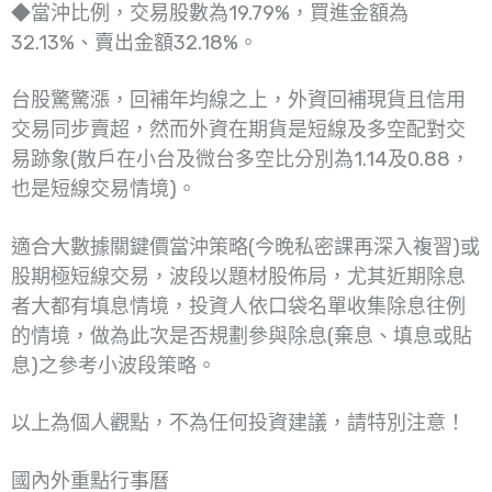
◆當沖比例，交易股數為19.79%，買進金額為
32.13%、賣出金額32.18%。
台股驚驚漲，回補年均線之上，外資回補現貨且信用
交易同步賣超，然而外資在期貨是短線及多空配對交
易跡象(散戶在小台及微台多空比分別為1.14及0.88，
也是短線交易情境)。
適合大數據關鍵價當沖策略(今晚私密課再深入複習)或
股期極短線交易，波段以題材股佈局，尤其近期除息
者大都有填息情境，投資人依口袋名單收集除息往例
的情境，做為此次是否規劃參與除息(棄息、填息或貼
息)之參考小波段策略。
以上為個人觀點，不為任何投資建議，請特別注意！
國內外重點行事曆