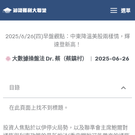
跳
選單
至
主
要
內
2025/6/26(四)早盤觀點：中東降溫美股兩樣情，輝
容
達登新高！
大數據操盤法 Dr. 蔡（蔡鎮村）
2025-06-26
目錄
在此頁面上找不到標題。
投資人焦點於以伊停火局勢，以及聯準會主席鮑爾對