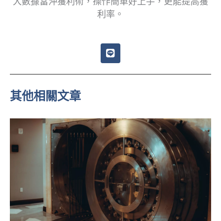
大數據當沖獲利術，操作簡單好上手，更能提高獲
利率。
L
i
n
e
其他相關文章