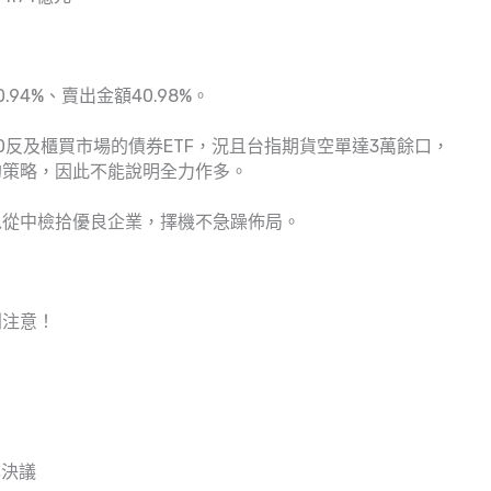
94%、賣出金額40.98%。
0反及櫃買市場的債券ETF，況且台指期貨空單達3萬餘口，
的策略，因此不能說明全力作多。
以從中檢拾優良企業，擇機不急躁佈局。
別注意！
率決議