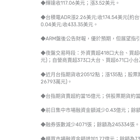
◆輝達收117.06美元；漲3.52美元。
◆台積電ADR漲2.26美元;收174.54美元(約
0.04美元;收433.35美元。
◆ARM盤後公告財報，優於預期，但展望指引
◆夜盤交易時段：外資賣超418口大台、買超8
元)；自營商賣超373口大台、買超671口小台
◆近月台指期貨收20512點；漲135點；股票期
26793萬元)。
◆台指期貨賣超約當15億元；併股票期貨約當
◆前日集中市場融資金額減少0.43億元；餘額為
◆融券張數減少4071張；餘額為245334張。
◆櫃買市場融資金額增加1.77億元；餘額為73