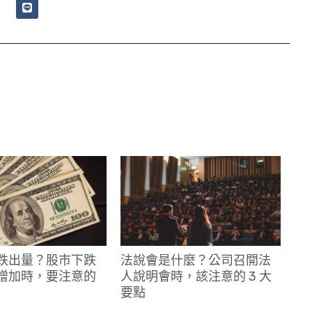
L
i
n
e
跌出量？股市下跌
法說會是什麼？公司召開法
增加時，要注意的
人說明會時，該注意的 3 大
要點