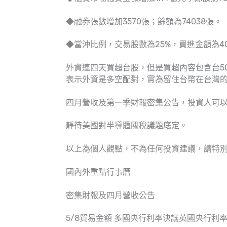
◆融券張數增加3570張；餘額為74038張。
◆當沖比例，交易股數為25%，買進金額為40.
外資連四天買超台股，但是買超內容包含台5
表示外資是多空配對，實為留住台幣在台灣
四月營收及第一季財報密集公告，投資人可
靜待美國對半導體關稅議題底定。
以上為個人觀點，不為任何投資建議，請特
國內外重點行事曆
密集財報及四月營收公告
5/8貿易金額 多國央行利率決議英國央行利