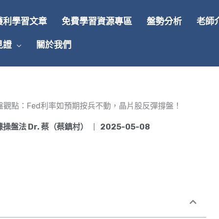
獲利學習文章
免費學習資源專區
盤勢分析
老師
見證
關於我們
四)早盤觀點：Fed利率如預期按兵不動，晶片股反彈撐盤！
操盤法 Dr. 蔡（蔡鎮村）
2025-05-08