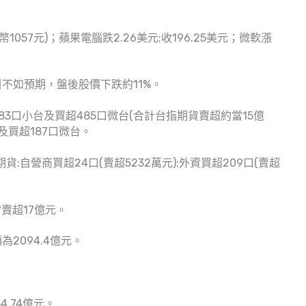
台幣1057元)；蘋果電腦跌2.26美元;收196.25美元；微軟漲
不如預期，盤後股價下跌約11%。
3口小台及買超485口微台(合計台指期貨賣超約當15億
及買超187口微台。
貨:自營商買超24口(賣超5232萬元);外資買超209口(賣超
賣超17億元。
2094.4億元。
4.74億元。