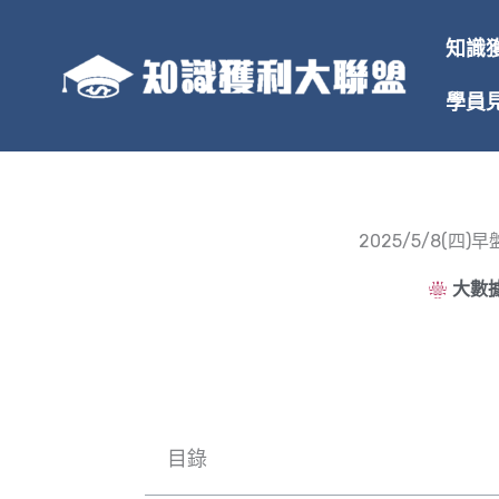
跳
至
知識
主
要
學員
內
容
2025/5/8(
大數據
目錄