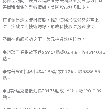
膨降溫趨向，投資人延續看好美國與主要貿易夥伴改
善關稅關係的樂觀情緒，美國股市漲多跌少。
在資金迅速回流科技股，推升價格形成強勢跳空上
漲，突破長期技術均線，形成科技股漲勢較強勁。
然而在偏鴿態勢之下，美元指數跌幅較重。
◆道瓊工業指數下跌269.67點或0.64%，收42140.43
點。
◆標普500指數小漲42.36點或0.72%，收5886.55
點。
◆那斯達克指數勁揚301.75點或1.61%，收19010.09
點。