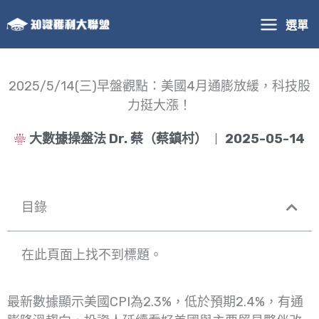
跳
選單
至
主
要
內
2025/5/14(三)早盤觀點：美國4月通膨放緩，科技股
容
力挺大漲！
大數據操盤法 Dr. 蔡（蔡鎮村）
2025-05-14
目錄
在此頁面上找不到標題。
最新數據顯示美國CPI為2.3%，低於預期2.4%，有通