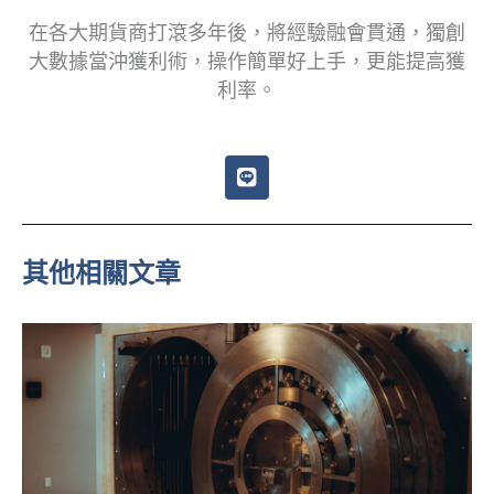
在各大期貨商打滾多年後，將經驗融會貫通，獨創
大數據當沖獲利術，操作簡單好上手，更能提高獲
利率。
L
i
n
e
其他相關文章