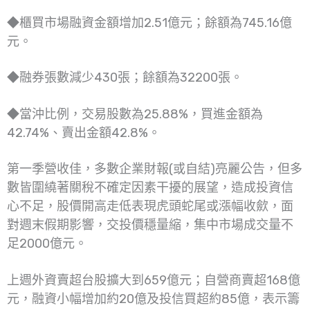
◆櫃買市場融資金額增加2.51億元；餘額為745.16億
元。
◆融券張數減少430張；餘額為32200張。
◆當沖比例，交易股數為25.88%，買進金額為
42.74%、賣出金額42.8%。
第一季營收佳，多數企業財報(或自結)亮麗公告，但多
數皆圍繞著關稅不確定因素干擾的展望，造成投資信
心不足，股價開高走低表現虎頭蛇尾或漲幅收歛，面
對週末假期影響，交投價穩量縮，集中市場成交量不
足2000億元。
上週外資賣超台股擴大到659億元；自營商賣超168億
元，融資小幅增加約20億及投信買超約85億，表示籌