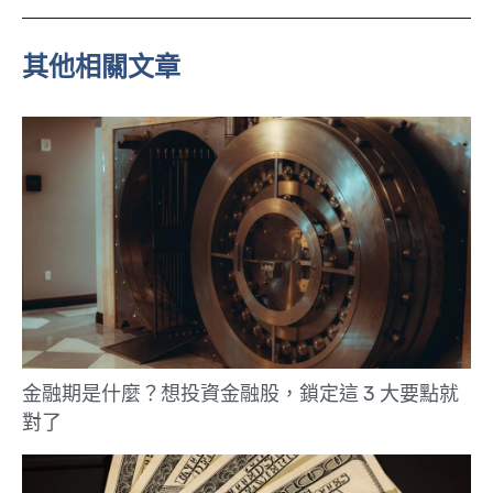
n
e
其他相關文章
金融期是什麼？想投資金融股，鎖定這 3 大要點就
對了