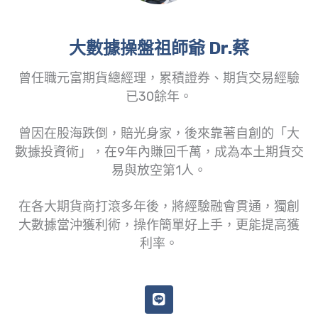
大數據操盤祖師爺 Dr.蔡
曾任職元富期貨總經理，累積證券、期貨交易經驗
已30餘年。
曾因在股海跌倒，賠光身家，後來靠著自創的「大
數據投資術」，在9年內賺回千萬，成為本土期貨交
易與放空第1人。
在各大期貨商打滾多年後，將經驗融會貫通，獨創
大數據當沖獲利術，操作簡單好上手，更能提高獲
利率。
L
i