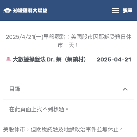
跳
選單
至
主
要
內
2025/4/21(一)早盤觀點：美國股市因耶穌受難日休
容
市一天！
大數據操盤法 Dr. 蔡（蔡鎮村）
2025-04-21
目錄
在此頁面上找不到標題。
美股休市，但關稅議題及地緣政治事件並無休止。