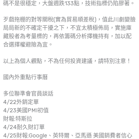
碼不是很穩定，大盤週跌133點，技術指標仍陷膠著。
歹戲拖棚的對等關稅(實為貿易順差稅)，值此川劇變臉
局局新的不確定干擾之下，不宜太積極佈局，實施庫
藏股者為考量標的，再依籌碼分析擇機持有，加以配
合選擇權避險為宜。
以上為個人觀點，不為任何投資建議，請特別注意！
國內外重點行事曆
多位聯準會官員談話
4/22外銷定單
4/23美國PMI初值
財報:特斯拉
4/24耐久財訂單
4/25財報:Google、英特爾、亞馬遜 美國銷費者信心