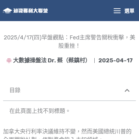
跳
選單
至
主
要
內
2025/4/17(四)早盤觀點：Fed主席警告關稅衝擊，美
容
股重挫！
大數據操盤法 Dr. 蔡（蔡鎮村）
2025-04-17
目錄
在此頁面上找不到標題。
加拿大央行利率決議維持不變，然而美國總統川普的