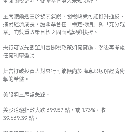
全面關稅計劃，使聯準會陷入未知領域。
主席鮑爾週三於發表演說，關稅政策可能推升通膨、
拖累經濟成長，讓聯準會在「穩定物價」與「充分就
業」的雙重政策目標之間面臨艱難抉擇。
央行可以先觀望川普關稅政策如何實施，然後再考慮
任何利率變動。
此言打破投資人對央行可能傾向於降息以緩解經濟衝
擊的希望。
美股週三尾盤急殺。
美股道瓊指數大跌 699.57 點，或 1.73%，收
39,669.39 點。