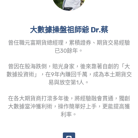
大數據操盤祖師爺 Dr.蔡
曾任職元富期貨總經理，累積證券、期貨交易經驗
已30餘年。
曾因在股海跌倒，賠光身家，後來靠著自創的「大
數據投資術」，在9年內賺回千萬，成為本土期貨交
易與放空第1人。
在各大期貨商打滾多年後，將經驗融會貫通，獨創
大數據當沖獲利術，操作簡單好上手，更能提高獲
利率。
L