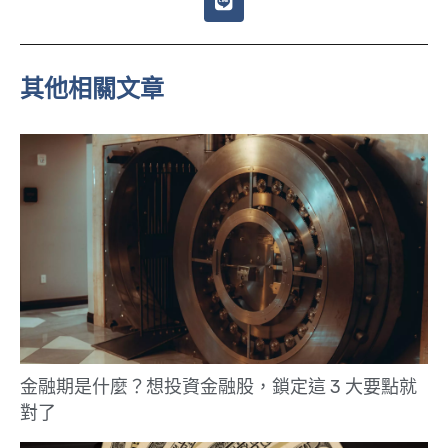
i
n
e
其他相關文章
金融期是什麼？想投資金融股，鎖定這 3 大要點就
對了