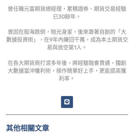
曾任職元富期貨總經理，累積證券、期貨交易經驗
已30餘年。
曾因在股海跌倒，賠光身家，後來靠著自創的「大
數據投資術」，在9年內賺回千萬，成為本土期貨交
易與放空第1人。
在各大期貨商打滾多年後，將經驗融會貫通，獨創
大數據當沖獲利術，操作簡單好上手，更能提高獲
利率。
L
i
n
e
其他相關文章