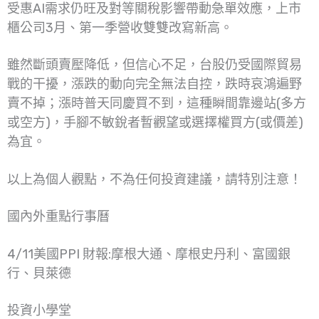
受惠AI需求仍旺及對等關稅影響帶動急單效應，上市
櫃公司3月、第一季營收雙雙改寫新高。
雖然斷頭賣壓降低，但信心不足，台股仍受國際貿易
戰的干擾，漲跌的動向完全無法自控，跌時哀鴻遍野
賣不掉；漲時普天同慶買不到，這種瞬間靠邊站(多方
或空方)，手腳不敏銳者暫觀望或選擇權買方(或價差)
為宜。
以上為個人觀點，不為任何投資建議，請特別注意！
國內外重點行事曆
4/11美國PPI 財報:摩根大通、摩根史丹利、富國銀
行、貝萊德
投資小學堂