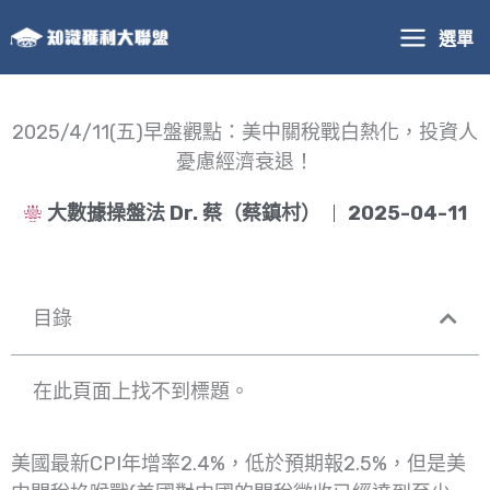
跳
選單
至
主
要
內
2025/4/11(五)早盤觀點：美中關稅戰白熱化，投資人
容
憂慮經濟衰退！
大數據操盤法 Dr. 蔡（蔡鎮村）
2025-04-11
目錄
在此頁面上找不到標題。
美國最新CPI年增率2.4%，低於預期報2.5%，但是美