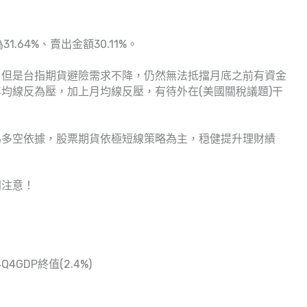
.64%、賣出金額30.11%。
，但是台指期貨避險需求不降，仍然無法抵擋月底之前有資金
均線反為壓，加上月均線反壓，有待外在(美國關稅議題)干
為多空依據，股票期貨依極短線策略為主，穏健提升理財績
別注意！
GDP終值(2.4%)