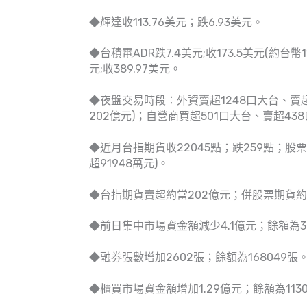
◆輝達收113.76美元；跌6.93美元。
◆台積電ADR跌7.4美元;收173.5美元(約台幣1
元;收389.97美元。
◆夜盤交易時段：外資賣超1248口大台、賣超
202億元)；自營商買超501口大台、賣超43
◆近月台指期貨收22045點；跌259點；股票期貨
超91948萬元)。
◆台指期貨賣超約當202億元；併股票期貨約
◆前日集中市場資金額減少4.1億元；餘額為32
◆融券張數增加2602張；餘額為168049張
◆櫃買市場資金額增加1.29億元；餘額為1130