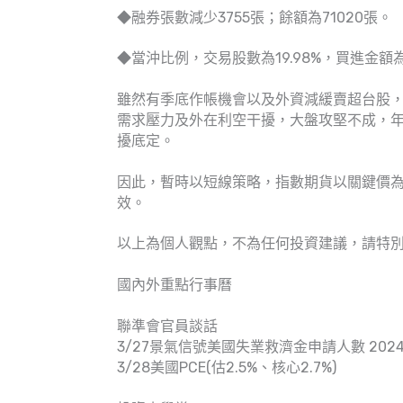
◆融券張數減少3755張；餘額為71020張。
◆當沖比例，交易股數為19.98%，買進金額為31
雖然有季底作帳機會以及外資減緩賣超台股
需求壓力及外在利空干擾，大盤攻堅不成，年
擾底定。
因此，暫時以短線策略，指數期貨以關鍵價
效。
以上為個人觀點，不為任何投資建議，請特
國內外重點行事曆
聯準會官員談話
3/27景氣信號美國失業救濟金申請人數 2024Q4
3/28美國PCE(估2.5%、核心2.7%)