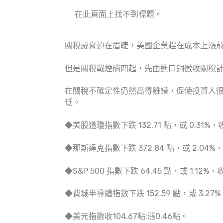
在此頁面上找不到標題。
關稅威脅迫在眉睫，美國企業趕在成本上漲前進
但是關稅戰煙硝四起，先由進口銅徵收關稅
在關稅不確定性仍然高得離譜，促使投資人
低。
◆美股道瓊指數下跌 132.71 點，或 0.31%，收 
◆那斯達克指數下跌 372.84 點，或 2.04%，收 
◆S&P 500 指數下跌 64.45 點，或 1.12%，收 
◆費城半導體指數下跌 152.59 點，或 3.27%，
◆美元指數收104.67點;漲0.46點。