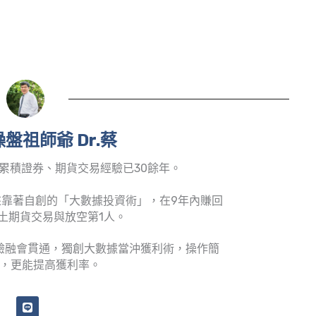
盤祖師爺 Dr.蔡
累積證券、期貨交易經驗已30餘年。
靠著自創的「大數據投資術」，在9年內賺回
土期貨交易與放空第1人。
驗融會貫通，獨創大數據當沖獲利術，操作簡
，更能提高獲利率。
L
i