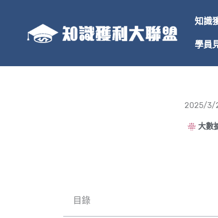
跳
至
知識
主
要
學員
內
容
2025/
大數據
目錄