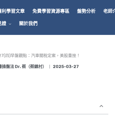
獲利學習文章
免費學習資源專區
盤勢分析
老師
見證
關於我們
3/27(四)早盤觀點：汽車關稅定案，美股重挫！
操盤法 Dr. 蔡（蔡鎮村）
2025-03-27