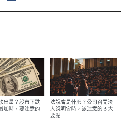
n
e
跌出量？股市下跌
法說會是什麼？公司召開法
增加時，要注意的
人說明會時，該注意的 3 大
要點