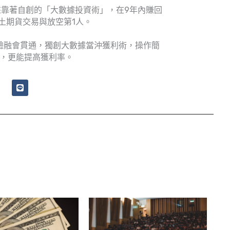
靠著自創的「大數據投資術」，在9年內賺回
土期貨交易與放空第1人。
驗融會貫通，獨創大數據當沖獲利術，操作簡
，更能提高獲利率。
L
i
n
e