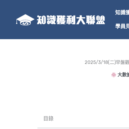
跳
至
知識
主
要
學員
內
容
2025/3/18(二
大數據
目錄