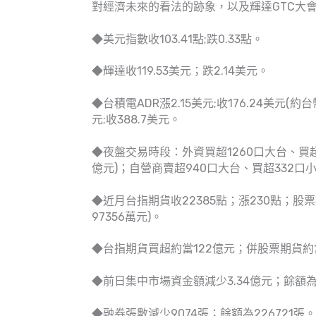
對經濟未來的看法的跡象，以及輝達GTC大
◆美元指數收103.41點;跌0.33點。
◆輝達收119.53美元；跌2.14美元。
◆台積電ADR漲2.15美元;收176.24美元(約台
元;收388.7美元。
◆夜盤交易時段：外資買超1260口大台、買超
億元)；自營商賣超940口大台、買超332口
◆近月台指期貨收22385點；漲230點；股票期
97356萬元)。
◆台指期貨買超約當122億元；併股票期貨約
◆前日集中市場資金額減少3.34億元；餘額為3
◆融券張數減少9074張；餘額為226721張。