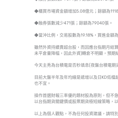
◆櫃買市場資金額增加5.08億元；餘額為1118
◆融券張數減少471張；餘額為79040張。
◆當沖比例，交易股數為19.18%，買進金額為33
雖然外資持續賣超台股，而因應台指期月結算
未平倉量降幅，因此外資)轉倉不明顯，預期
今天主秀為台積電是否秒填息(夜盤台積電期
目前大盤半年及年均線是遞增以及日KD低檔
也不宜。
操作首選財報三率優的題材股為原則，但不急
以台指期貨關鍵價或股票期貨極短線策略，
以上為個人觀點，不為任何投資建議，請特