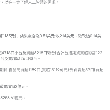
會，以進一步了解人工智慧的需求。
幣1163元)；蘋果電腦漲0.51美元;收214美元；微軟漲0.14美
4718口小台及買超6218口微台(合計台指期貨買超約當122
小台及買超5326口微台。
貨:自營商買超1189口(買超15119萬元);外資賣超59口(買超
當買超132億元。
253.61億元。