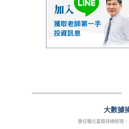
大數據操
曾任職元富期貨總經理，