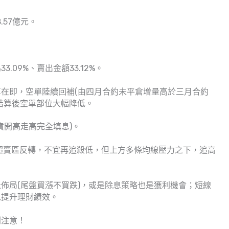
.57億元。
.09%、賣出金額33.12%。
在即，空單陸續回補(由四月合約未平倉增量高於三月合約
結算後空單部位大幅降低。
貨開高走高完全填息)。
超賣區反轉，不宜再追殺低，但上方多條均線壓力之下，追高
佈局(尾盤買漲不買跌)，或是除息策略也是獲利機會；短線
以提升理財績效。
別注意！