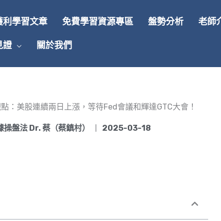
獲利學習文章
免費學習資源專區
盤勢分析
老師
見證
關於我們
)早盤觀點：美股連續兩日上漲，等待Fed會議和輝達GTC大會！
操盤法 Dr. 蔡（蔡鎮村）
2025-03-18