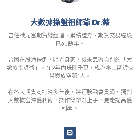
大數據操盤祖師爺 Dr.蔡
曾任職元富期貨總經理，累積證券、期貨交易經驗
已30餘年。
曾因在股海跌倒，賠光身家，後來靠著自創的「大
數據投資術」，在9年內賺回千萬，成為本土期貨交
易與放空第1人。
在各大期貨商打滾多年後，將經驗融會貫通，獨創
大數據當沖獲利術，操作簡單好上手，更能提高獲
利率。
L
i