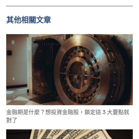
n
e
其他相關文章
金融期是什麼？想投資金融股，鎖定這 3 大要點就
對了