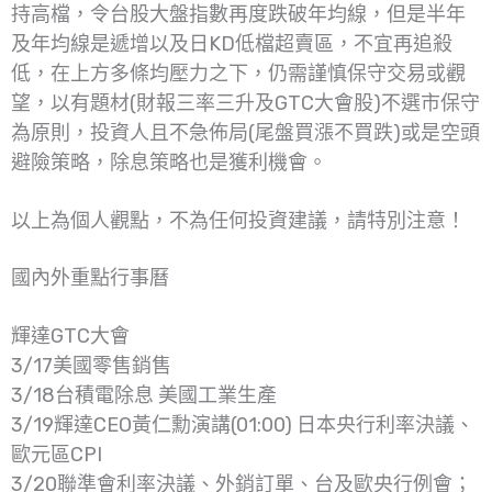
持高檔，令台股大盤指數再度跌破年均線，但是半年
及年均線是遞增以及日KD低檔超賣區，不宜再追殺
低，在上方多條均壓力之下，仍需謹慎保守交易或觀
望，以有題材(財報三率三升及GTC大會股)不選市保守
為原則，投資人且不急佈局(尾盤買漲不買跌)或是空頭
避險策略，除息策略也是獲利機會。
以上為個人觀點，不為任何投資建議，請特別注意！
國內外重點行事曆
輝達GTC大會
3/17美國零售銷售
3/18台積電除息 美國工業生產
3/19輝達CEO黃仁勳演講(01:00) 日本央行利率決議、
歐元區CPI
3/20聯準會利率決議、外銷訂單、台及歐央行例會；