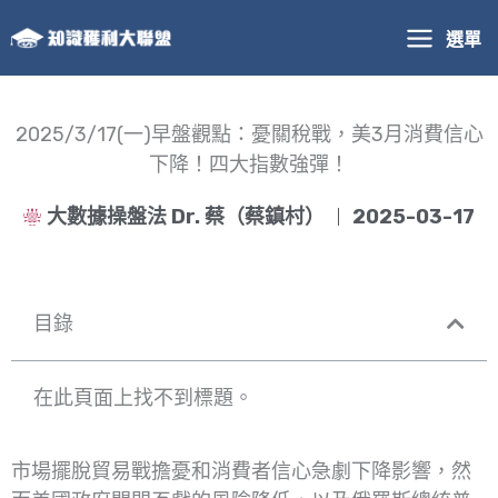
跳
選單
至
主
要
內
2025/3/17(一)早盤觀點：憂關稅戰，美3月消費信心
容
下降！四大指數強彈！
大數據操盤法 Dr. 蔡（蔡鎮村）
2025-03-17
目錄
在此頁面上找不到標題。
市場擺脫貿易戰擔憂和消費者信心急劇下降影響，然