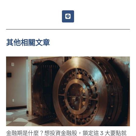
L
i
n
e
其他相關文章
金融期是什麼？想投資金融股，鎖定這 3 大要點就