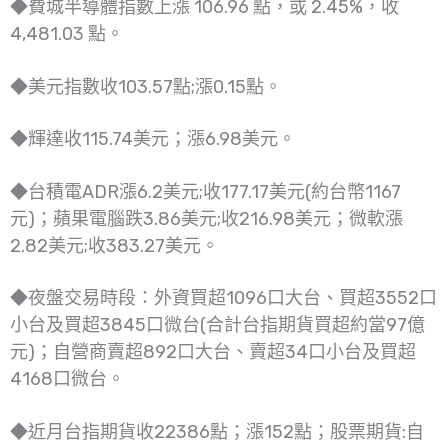
◆費城半導體指數上漲 106.96 點，或 2.45%，收
4,481.03 點。
◆美元指數收103.57點;漲0.15點。
◆輝達收115.74美元；漲6.98美元。
◆台積電ADR漲6.2美元;收177.17美元(約台幣1167
元)；蘋果電腦跌3.86美元;收216.98美元；微軟漲
2.82美元;收383.27美元。
◆夜盤交易時段：外資買超1096口大台、買超3552口
小台及買超3845口微台(合計台指期貨買超約當97億
元)；自營商賣超892口大台、賣超34口小台及買超
4168口微台。
◆近月台指期貨收22386點；漲152點；股票期貨:自