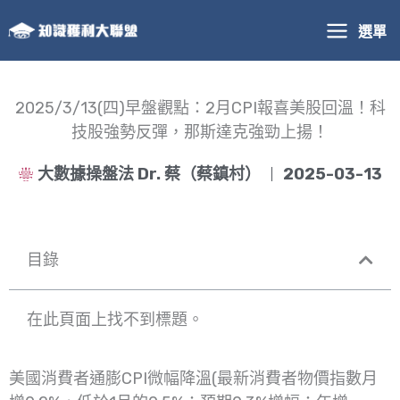
跳
選單
至
主
要
內
2025/3/13(四)早盤觀點：2月CPI報喜美股回溫！科
容
技股強勢反彈，那斯達克強勁上揚！
大數據操盤法 Dr. 蔡（蔡鎮村）
2025-03-13
目錄
在此頁面上找不到標題。
美國消費者通膨CPI微幅降溫(最新消費者物價指數月