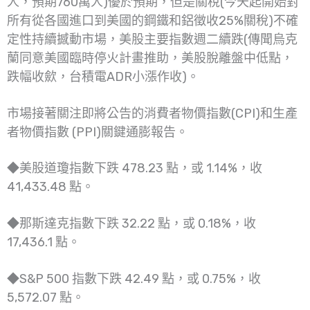
人，預期760萬人)優於預期，但是關稅(今天起開始對
所有從各國進口到美國的鋼鐵和鋁徵收25%關稅)不確
定性持續撼動市場，美股主要指數週二續跌(傳聞烏克
蘭同意美國臨時停火計畫推助，美股脫離盤中低點，
跌幅收歛，台積電ADR小漲作收)。
市場接著關注即將公告的消費者物價指數(CPI)和生產
者物價指數 (PPI)關鍵通膨報告。
◆美股道瓊指數下跌 478.23 點，或 1.14%，收
41,433.48 點。
◆那斯達克指數下跌 32.22 點，或 0.18%，收
17,436.1 點。
◆S&P 500 指數下跌 42.49 點，或 0.75%，收
5,572.07 點。