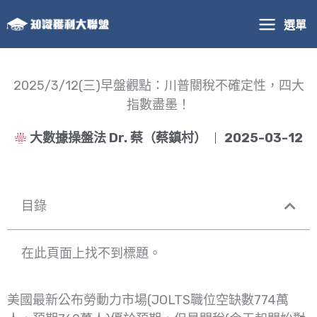
跳
選單
至
主
要
內
2025/3/12(三)早盤觀點：川普關稅不確定性，四大
容
指數盡墨！
大數據操盤法 Dr. 蔡（蔡鎮村）
2025-03-12
目錄
在此頁面上找不到標題。
美國最新公布勞動力市場(JOLTS職位空缺數774萬