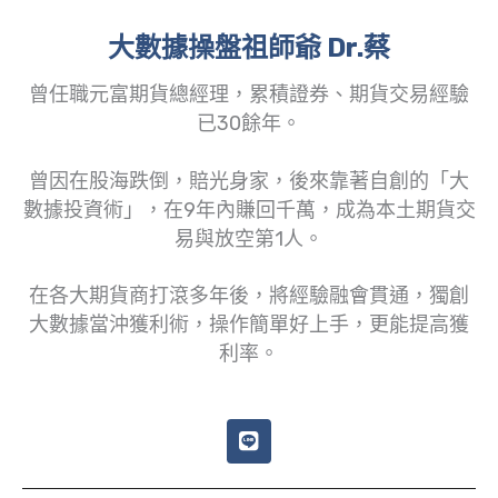
大數據操盤祖師爺 Dr.蔡
曾任職元富期貨總經理，累積證券、期貨交易經驗
已30餘年。
曾因在股海跌倒，賠光身家，後來靠著自創的「大
數據投資術」，在9年內賺回千萬，成為本土期貨交
易與放空第1人。
在各大期貨商打滾多年後，將經驗融會貫通，獨創
大數據當沖獲利術，操作簡單好上手，更能提高獲
利率。
L
i
n
e