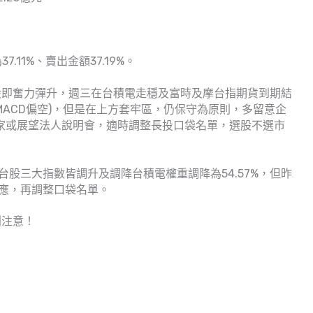
。
.11%、賣出金額37.19%。
股即奮力彈升，週三在台積電走穩及富時及摩台指期貨到期結
MACD偏空)，但是在上方套牢區，仍保守為原則，多留意企
21家或展望法人說明會，適時調整長投口袋名單，選股不選市
台股三大指數皆調升及調降台積電權重調降為54.57%，但昨
反應，再調整口袋名單。
別注意！