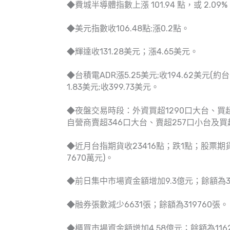
◆費城半導體指數上漲 101.94 點，或 2.09%，
◆美元指數收106.48點;漲0.2點。
◆輝達收131.28美元；漲4.65美元。
◆台積電ADR漲5.25美元;收194.62美元(約
1.83美元;收399.73美元。
◆夜盤交易時段：外資買超1290口大台、買超3
自營商賣超346口大台、賣超257口小台及買
◆近月台指期貨收23416點；跌1點；股票期貨:
7670萬元)。
◆前日集中市場資金額增加9.3億元；餘額為32
◆融券張數減少6631張；餘額為319760張。
◆櫃買市場資金額增加4.58億元；餘額為1162