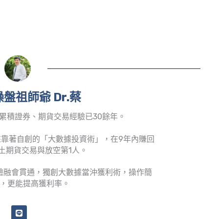
盤祖師爺 Dr.蔡
累積證券、期貨交易經驗已30餘年。
靠著自創的「大數據投資術」，在9年內賺回
土期貨交易與放空第1人。
驗融會貫通，獨創大數據當沖獲利術，操作簡
，更能提高獲利率。
L
i