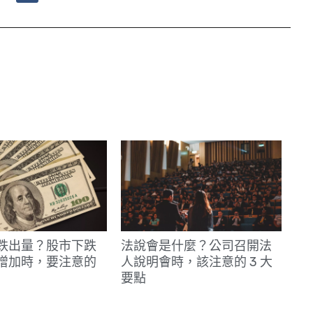
n
e
跌出量？股市下跌
法說會是什麼？公司召開法
增加時，要注意的
人說明會時，該注意的 3 大
要點