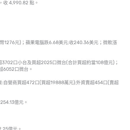
收 4,990.82 點。
台幣1276元)；蘋果電腦跌6.68美元;收240.36美元；微軟漲
702口小台及買超2025口微台(合計買超約當108億元)；
超6052口微台。
自營商買超472口(買超19888萬元);外資賣超454口(賣超
54.13億元。
.25億元。