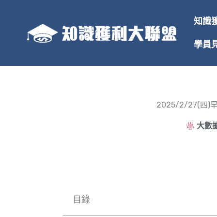
跳
至
知識
主
要
學員
內
容
2025/2/27
大數據
目錄