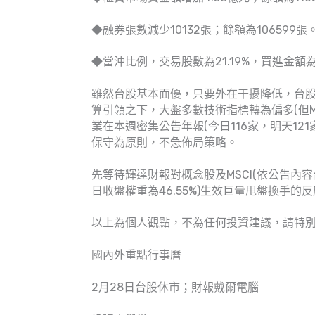
◆融券張數減少10132張；餘額為106599張
◆當沖比例，交易股數為21.19%，買進金額為37
雖然台股基本面優，只要外在干擾降低，台
算引領之下，大盤多數技術指標轉為偏多(但
業在本週密集公告年報(今日116家，明天1
保守為原則，不急佈局策略。
先等待輝達財報對概念股及MSCI(依公告內容
日收盤權重為46.55%)生效巨量甩盤換手的
以上為個人觀點，不為任何投資建議，請特
國內外重點行事曆
2月28日台股休市；財報戴爾電腦