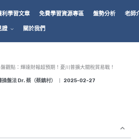
獲利學習文章
免費學習資源專區
盤勢分析
老師
見證
關於我們
(四)早盤觀點：輝達財報超預期！憂川普擴大關稅貿易戰！
操盤法 Dr. 蔡（蔡鎮村）
2025-02-27