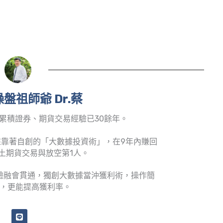
盤祖師爺 Dr.蔡
累積證券、期貨交易經驗已30餘年。
靠著自創的「大數據投資術」，在9年內賺回
土期貨交易與放空第1人。
驗融會貫通，獨創大數據當沖獲利術，操作簡
，更能提高獲利率。
L
i