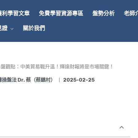
獲利學習文章
免費學習資源專區
盤勢分析
老師
見證
關於我們
(二)早盤觀點：中美貿易戰升溫！輝達財報將是市場關鍵！
操盤法 Dr. 蔡（蔡鎮村）
2025-02-25