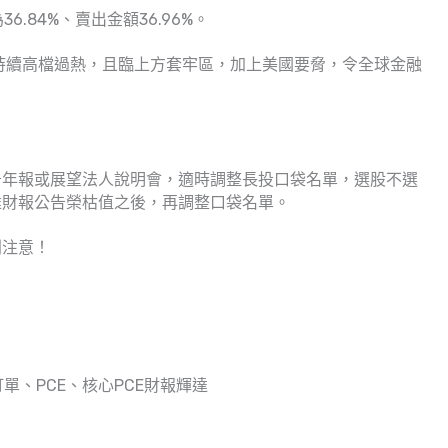
6.84%、賣出金額36.96%。
持續高檔過熱，且臨上方套牢區，加上美國要脅，令全球金融
告年報或展望法人說明會，適時調整長投口袋名單，選股不選
達財報公告榮枯值之後，再調整口袋名單。
別注意！
訂單、PCE、核心PCE財報輝達