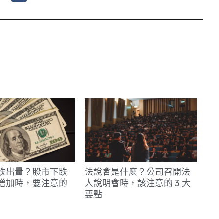
n
e
跌出量？股市下跌
法說會是什麼？公司召開法
增加時，要注意的
人說明會時，該注意的 3 大
要點