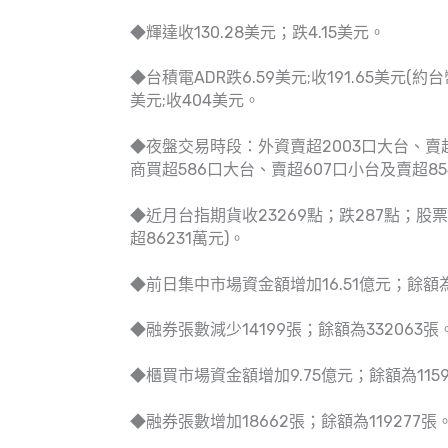
◆輝達收130.28美元；跌4.15美元。
◆台積電ADR跌6.59美元;收191.65美元(約台
美元;收404美元。
◆夜盤交易時段：外資賣超2003口大台、賣超
商買超586口大台、賣超607口小台及賣超8
◆近月台指期貨收23269點；跌287點；股票期貨
超86231萬元)。
◆前日集中市場資金額增加16.51億元；餘額為3
◆融券張數減少14199張；餘額為332063張
◆櫃買市場資金額增加9.75億元；餘額為1159
◆融券張數增加18662張；餘額為119277張