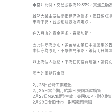
◆當沖比例，交易股數為19.33%，買進金額為3
雖然大盤主要技術指標仍為偏多，但日線KD
市場不安，台股也隨波逐流走跌。
進入月底的資金需求，賣壓加鉅。
因此保守為原則，多留意企業在本週密集公
市保守為原則，不急佈局策略，等待明日輝
以上為個人觀點，不為任何投資建議，請特
國內外重點行事曆
2月25日台灣工業產出
2月26日富台期月結算日 美國新屋銷售
2月27日MSCI調整生效；美國GDP、耐久財
2月28日台股休市；財報戴爾電腦