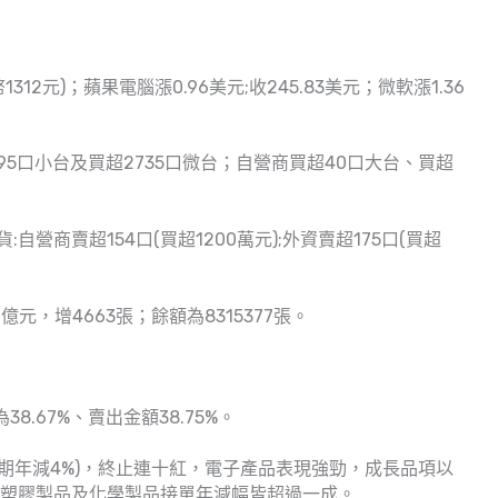
1312元)；蘋果電腦漲0.96美元;收245.83美元；微軟漲1.36
95口小台及買超2735口微台；自營商買超40口大台、買超
自營商賣超154口(買超1200萬元);外資賣超175口(買超
2億元，增4663張；餘額為8315377張。
8.67%、賣出金額38.75%。
期年減4%)，終止連十紅，電子產品表現強勁，成長品項以
屬、塑膠製品及化學製品接單年減幅皆超過一成。