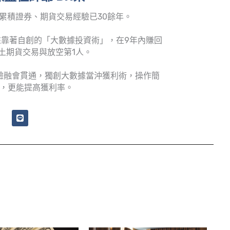
累積證券、期貨交易經驗已30餘年。
靠著自創的「大數據投資術」，在9年內賺回
土期貨交易與放空第1人。
驗融會貫通，獨創大數據當沖獲利術，操作簡
，更能提高獲利率。
L
i
n
e