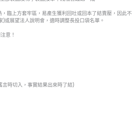
熱，臨上方套牢區，易產生獲利回吐或回本了結賣壓，因此不
5家)或展望法人說明會，適時調整長投口袋名單。
別注意！
fact(趁謠言時切入，事實結果出來時了結)