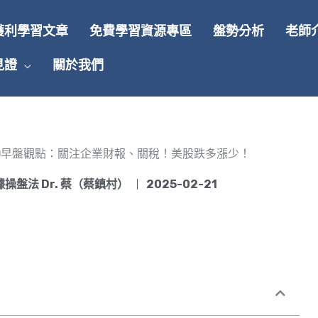
獲利學習文章
免費學習資源專區
盤勢分析
老師
見證
關於我們
1(五)早盤觀點：關注企業財報、關稅！美股跌多漲少！
操盤法 Dr. 蔡（蔡鎮村）
2025-02-21