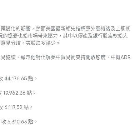
政策變化的影響，然而美國最新領先指標意外萎縮後及上週初
經濟狀況的擔憂也給市場帶來壓力，其中以傳產及銀行股疲軟給大
策意見分歧，美股跌多漲少。
易協議，顯示他對化解美中貿易衝突持開放態度，中概ADR
44,176.65 點。
9,962.36 點。
6,117.52 點。
 5,310.63 點。