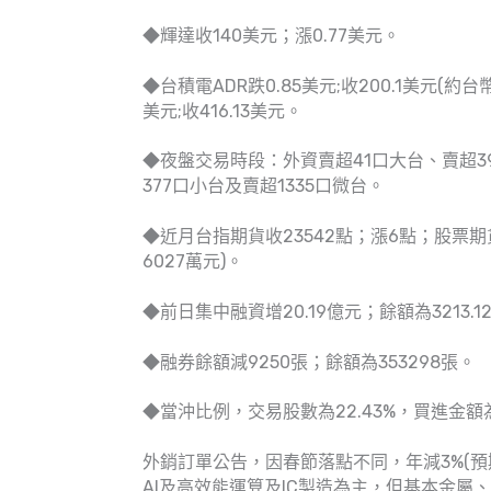
◆輝達收140美元；漲0.77美元。
◆台積電ADR跌0.85美元;收200.1美元(約台幣
美元;收416.13美元。
◆夜盤交易時段：外資賣超41口大台、賣超3
377口小台及賣超1335口微台。
◆近月台指期貨收23542點；漲6點；股票期貨:
6027萬元)。
◆前日集中融資增20.19億元；餘額為3213.1
◆融券餘額減9250張；餘額為353298張。
◆當沖比例，交易股數為22.43%，買進金額為3
外銷訂單公告，因春節落點不同，年減3%(預
AI及高效能運算及IC製造為主，但基本金