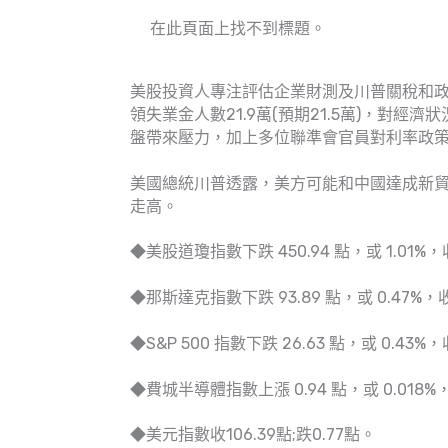
在此頁面上找不到標題。
美股投資人專注評估企業財測及川普關稅和
領失業金人數21.9萬(預期21.5萬)，對
盤帶來壓力，加上多位聯準會官員對利率政
美國總統川普透露，美方可能和中國達成新貿
走高。
◆美股道瓊指數下跌 450.94 點，或 1.01%，收 
◆那斯達克指數下跌 93.89 點，或 0.47%，收 1
◆S&P 500 指數下跌 26.63 點，或 0.43%，收 
◆費城半導體指數上漲 0.94 點，或 0.018%，收
◆美元指數收106.39點;跌0.77點。