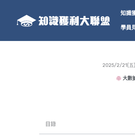
跳
至
知識
主
要
學員
內
容
2025/2/2
大數據
目錄