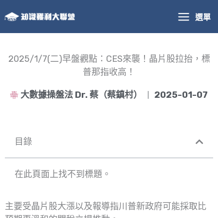
跳
選單
至
主
要
內
2025/1/7(二)早盤觀點：CES來襲！晶片股拉抬，標
容
普那指收高！
大數據操盤法 Dr. 蔡（蔡鎮村）
2025-01-07
目錄
在此頁面上找不到標題。
主要受晶片股大漲以及報導指川普新政府可能採取比