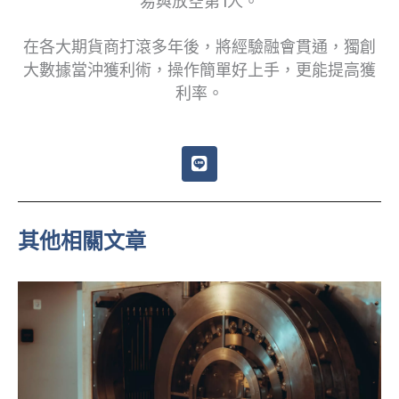
易與放空第1人。
在各大期貨商打滾多年後，將經驗融會貫通，獨創
大數據當沖獲利術，操作簡單好上手，更能提高獲
利率。
L
i
n
e
其他相關文章