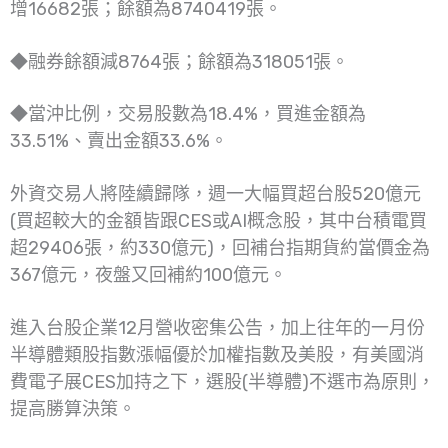
增16682張；餘額為8740419張。
◆融券餘額減8764張；餘額為318051張。
◆當沖比例，交易股數為18.4%，買進金額為
33.51%、賣出金額33.6%。
外資交易人將陸續歸隊，週一大幅買超台股520億元
(買超較大的金額皆跟CES或AI概念股，其中台積電買
超29406張，約330億元)，回補台指期貨約當價金為
367億元，夜盤又回補約100億元。
進入台股企業12月營收密集公告，加上往年的一月份
半導體類股指數漲幅優於加權指數及美股，有美國消
費電子展CES加持之下，選股(半導體)不選市為原則，
提高勝算決策。