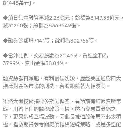
81448萬元)。
◆前日集中融資再減2.26億元；餘額為3147.33億元，
減31260張；餘額為8363549張。
◆融券餘額增7141張；餘額為302765張。
◆當沖比例，交易股數為20.46%，買進金額為
37.99%、賣出金額38.04%。
融資餘額再減肥，有利籌碼沈澱，歷經美國通膨四大
指標對金融市場的刷洗，台股跟隨著大幅波動。
雖然大盤技術指標多數仍偏空、春節前有結帳賣壓常
態、川普上任的關稅政策干擾，然而交易量萎縮之
下，更易造成巨幅波動，因此長線個股佈局不必太積
極，指數期貨參考關鍵價指標短線策略，或是多空配