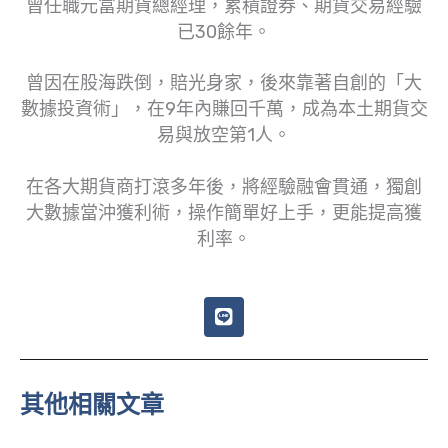
曾任職元富期貨總經理，累積證券、期貨交易經驗
已30餘年。
曾因在股海跌倒，賠光身家，後來靠著自創的「大
數據投資術」，在9年內賺回千萬，成為本土期貨交
易與放空第1人。
在各大期貨商打滾多年後，將經驗融會貫通，獨創
大數據當沖獲利術，操作簡單好上手，更能提高獲
利率。
L
i
n
e
其他相關文章