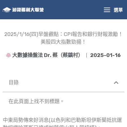
跳
選單
至
主
要
內
2025/1/16(四)早盤觀點：CPI報告和銀行財報激勵！
容
美股四大指數勁揚！
大數據操盤法 Dr. 蔡（蔡鎮村）
2025-01-16
目錄
在此頁面上找不到標題。
中東局勢傳來好消息(以色列和巴勒斯坦伊斯蘭抵抗運