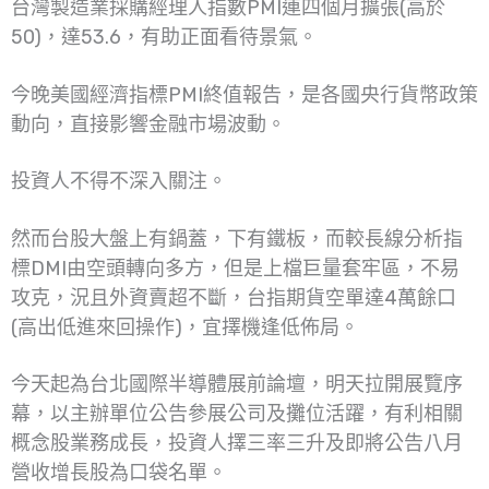
台灣製造業採購經理人指數PMI連四個月擴張(高於
50)，達53.6，有助正面看待景氣。
今晚美國經濟指標PMI終值報告，是各國央行貨幣政策
動向，直接影響金融市場波動。
投資人不得不深入關注。
然而台股大盤上有鍋蓋，下有鐵板，而較長線分析指
標DMI由空頭轉向多方，但是上檔巨量套牢區，不易
攻克，況且外資賣超不斷，台指期貨空單達4萬餘口
(高出低進來回操作)，宜擇機逢低佈局。
今天起為台北國際半導體展前論壇，明天拉開展覽序
幕，以主辦單位公告參展公司及攤位活躍，有利相關
概念股業務成長，投資人擇三率三升及即將公告八月
營收增長股為口袋名單。