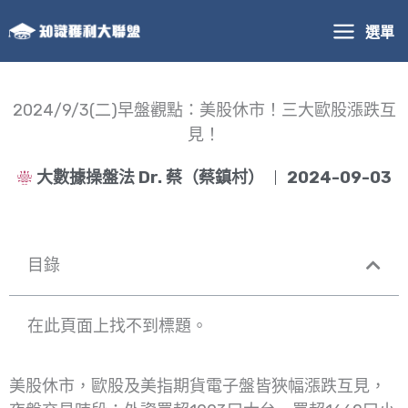
跳
選單
至
主
要
內
2024/9/3(二)早盤觀點：美股休市！三大歐股漲跌互
容
見！
大數據操盤法 Dr. 蔡（蔡鎮村）
2024-09-03
目錄
在此頁面上找不到標題。
美股休市，歐股及美指期貨電子盤皆狹幅漲跌互見，