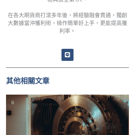
在各大期貨商打滾多年後，將經驗融會貫通，獨創
大數據當沖獲利術，操作簡單好上手，更能提高獲
利率。
L
i
n
e
其他相關文章