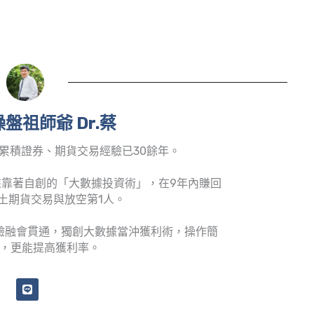
盤祖師爺 Dr.蔡
累積證券、期貨交易經驗已30餘年。
靠著自創的「大數據投資術」，在9年內賺回
土期貨交易與放空第1人。
驗融會貫通，獨創大數據當沖獲利術，操作簡
，更能提高獲利率。
L
i
n