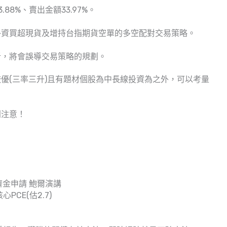
88%、賣出金額33.97%。
外資買超現貨及增持台指期貨空單的多空配對交易策略。
析，將會誤導交易策略的規劃。
優(三率三升)且有題材個股為中長線投資為之外，可以考量
別注意！
救濟金申請 鮑爾演講
PCE(估2.7)