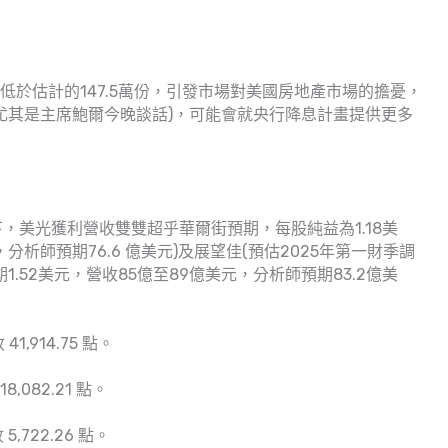
，低於估計的147.5萬份，引發市場對美國房地產市場的擔憂，
尤其是主席鮑爾今晚談話)，可能會就央行降息計畫提供更多
下，美光獲利營收雙雙超乎華爾街預期，每股純益為1.18美
，分析師預期76.6 億美元)及展望佳(預估2025年第一財季調
預期1.52美元，營收85億至89億美元，分析師預期83.2億美
1,914.75 點。
,082.21 點。
 5,722.26 點。