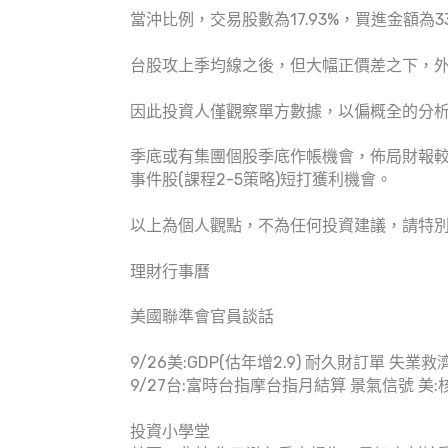
當沖比例，交易股數為17.93%，買進金額為33.
台股攻上季均線之後，但大幅正價差之下，
因此投資人僅觀察單方數據，以偏概全的分
季底或有集團個股季底作帳機會，佈局財報較
事件股(課程2-5策略)短打獲利機會。
以上為個人觀點，不為任何投資建議，請特
理財行事曆
美國聯準會官員談話
9/26美:GDP(估年增2.9) 耐久財訂單 失業
9/27台:富時台指摩台指月結算 景氣信號 美:核心
投資小學堂