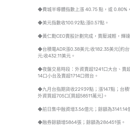
◆費城半導體指數上漲 40.75 點，或 0.80%，收
◆美元指數收100.92點;漲0.57點。
◆黃仁勳CEO賣股計劃完成，賣壓減輕，輝達收1
◆台積電ADR漲0.38美元;收182.35美元(約
元;收432.11美元。
◆夜盤交易時段：外資賣超1241口大台、賣超
14口小台及賣超1714口微台。
◆九月台指期貨收22939點；漲147點；台積電期
外資買超705口(買超58511萬元)。
◆前日集中融資增3.56億元；餘額為3141.14
◆融券餘額增5864張；餘額為286451張。