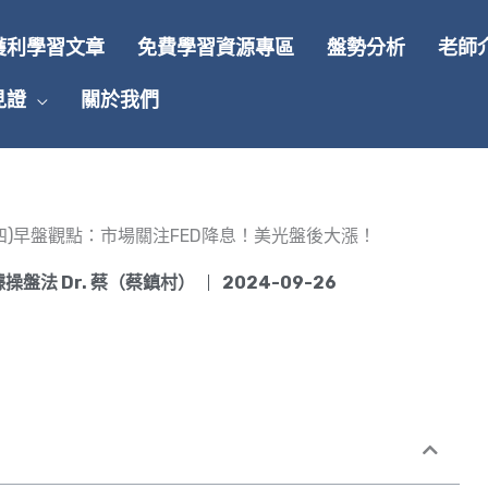
獲利學習文章
免費學習資源專區
盤勢分析
老師
見證
關於我們
26(四)早盤觀點：市場關注FED降息！美光盤後大漲！
操盤法 Dr. 蔡（蔡鎮村）
2024-09-26