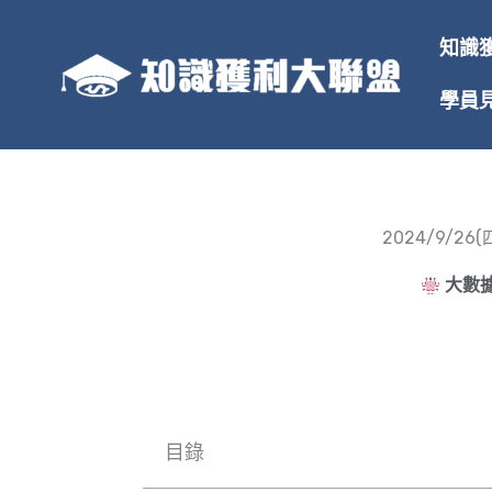
跳
至
知識
主
要
學員
內
容
2024/9/
大數據
目錄