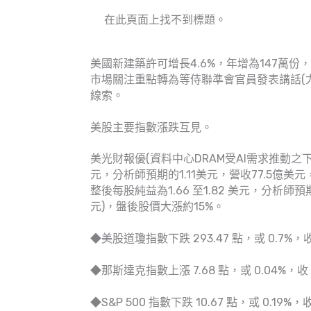
在此頁面上找不到標題。
美國新建築許可增長4.6%，年增為147萬份
市場關注重點轉為等侍聯準會官員發表講話(
線索。
美股主要指數漲跌互見。
美光財報優(資料中心DRAM受AI需求推動之
元，分析師預期的1.11美元，營收77.5億美元
整後每股純益為1.66 至1.82 美元，分析師
元)，盤後股價大漲約15%。
◆美股道瓊指數下跌 293.47 點，或 0.7%，收 4
◆那斯達克指數上漲 7.68 點，或 0.04%，收 18
◆S&P 500 指數下跌 10.67 點，或 0.19%，收