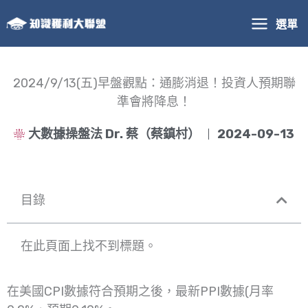
跳
選單
至
主
要
內
2024/9/13(五)早盤觀點：通膨消退！投資人預期聯
容
準會將降息！
大數據操盤法 Dr. 蔡（蔡鎮村）
2024-09-13
目錄
在此頁面上找不到標題。
在美國CPI數據符合預期之後，最新PPI數據(月率