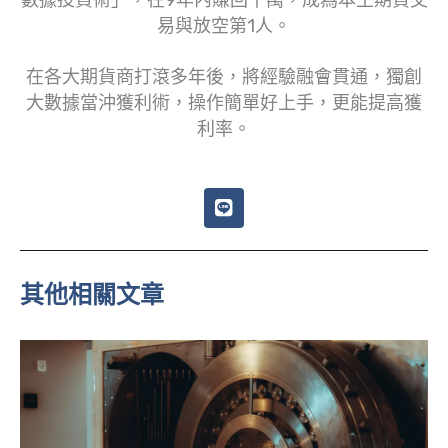
易與放空第1人。
在各大期貨商打滾多年後，將經驗融會貫通，獨創
大數據當沖獲利術，操作簡單好上手，更能提高獲
利率。
L
i
n
e
其他相關文章