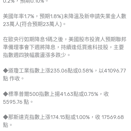
0.2%，預期0.10%。
美國年率1.7%，預期1.8%)未降溫及新申請失業金人數
23萬人(符合預期23萬人)。
在歐央行如期降息1碼之後，美國股市投資人預期聯邦
準備理事會下週將降息，持續逢低買進科技股，主要
指數週四狹幅震盪漲多跌少。
◆道瓊工業指數上漲235.06點或0.58%，以41096.77
點 作收。
◆標準普爾500指數上揚41.63點或0.75%，收
5595.76 點。
◆那斯達克指數上漲174.15點或1.00%，收 17569.68
點。