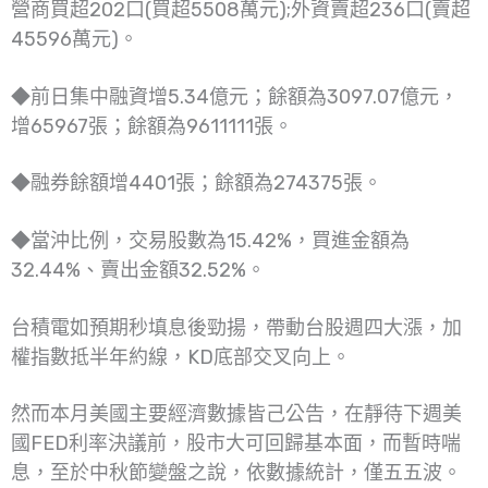
營商買超202口(買超5508萬元);外資賣超236口(賣超
45596萬元)。
◆前日集中融資增5.34億元；餘額為3097.07億元，
增65967張；餘額為9611111張。
◆融券餘額增4401張；餘額為274375張。
◆當沖比例，交易股數為15.42%，買進金額為
32.44%、賣出金額32.52%。
台積電如預期秒填息後勁揚，帶動台股週四大漲，加
權指數抵半年約線，KD底部交叉向上。
然而本月美國主要經濟數據皆己公告，在靜待下週美
國FED利率決議前，股市大可回歸基本面，而暫時喘
息，至於中秋節變盤之說，依數據統計，僅五五波。