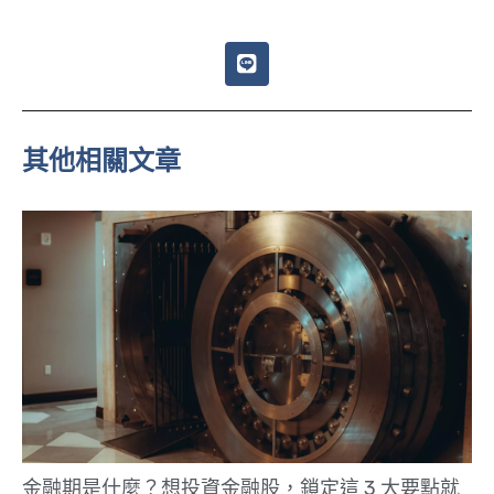
L
i
n
e
其他相關文章
金融期是什麼？想投資金融股，鎖定這 3 大要點就