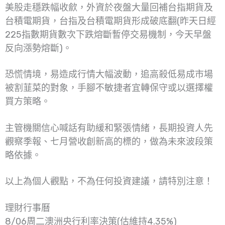
美股走穩跌幅收歛，外資於夜盤大量回補台指期貨及
台積電期貨，台指及台積電期貨形成破底翻(昨天日經
225指數期貨數次下跌熔斷暫停交易機制，今天早盤
反向漲勢熔斷)。
恐慌情境，易造成行情大幅波動，追高殺低易成市場
被割韮菜的對象，手腳不敏捷者宜轉保守或以選擇權
買方策略。
主管機關信心喊話有助緩和緊張情緒，長期投資人先
觀察季報、七月營收創新高的標的，做為未來波段策
略依據。
以上為個人觀點，不為任何投資建議，請特別注意！
理財行事曆
8/06周二澳洲央行利率決策(估維持4.35%)