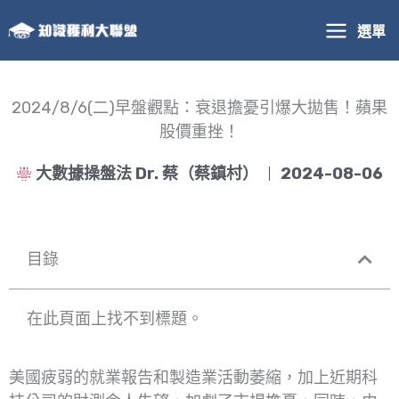
跳
選單
至
主
要
內
2024/8/6(二)早盤觀點：衰退擔憂引爆大拋售！蘋果
容
股價重挫！
大數據操盤法 Dr. 蔡（蔡鎮村）
2024-08-06
目錄
在此頁面上找不到標題。
美國疲弱的就業報告和製造業活動萎縮，加上近期科