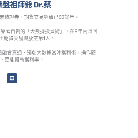
盤祖師爺 Dr.蔡
累積證券、期貨交易經驗已30餘年。
靠著自創的「大數據投資術」，在9年內賺回
土期貨交易與放空第1人。
驗融會貫通，獨創大數據當沖獲利術，操作簡
，更能提高獲利率。
L
i
n
e