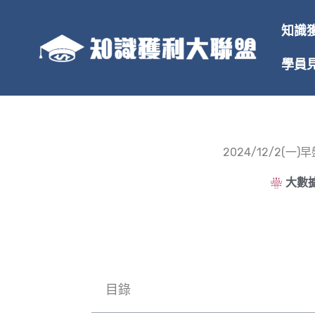
跳
至
知識
主
要
學員
內
容
2024/12/2
大數據
目錄