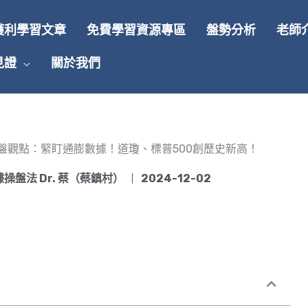
獲利學習文章
免費學習資源專區
盤勢分析
老師
見證
關於我們
(一)早盤觀點：緊盯通膨數據！道瓊、標普500創歷史新高！
操盤法 Dr. 蔡（蔡鎮村）
2024-12-02