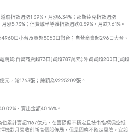
瓊指數週漲1.39%，月漲6.34%；那斯達克指數週漲
4%，月漲5.73%；但費城半導體指數週跌0.59%，月跌7.61%。
4960口小台及買超8050口微台；自營商賣超296口大台、
期貨:自營商賣超73口(買超787萬元);外資買超200口(買超
億元，減1763張；餘額為9225209張。
.02%、賣出金額40.16%。
營商也累計賣超1167億元，在籌碼偏不穩定且技術指標偏空抵
，擇機對月營收創新高個股佈局，但是因應不確定風險，宜設