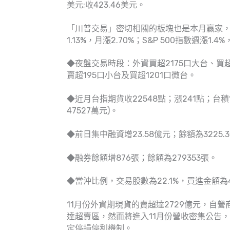
美元;收423.46美元。
「川普交易」密切相關的板塊也是本月贏家，道
1.13%，月漲2.70%；S&P 500指數週漲1.
◆夜盤交易時段：外資買超2175口大台、買超
賣超195口小台及買超1201口微台。
◆近月台指期貨收22548點；漲241點；台積電
47527萬元)。
◆前日集中融資增23.58億元；餘額為3225.3
◆融券餘額增876張；餘額為279353張。
◆當沖比例，交易股數為22.1%，買進金額為40
11月份外資期現貨的賣超達2729億元，自
達超賣區，然而將進入11月份營收密集公告
定停損停利機制。