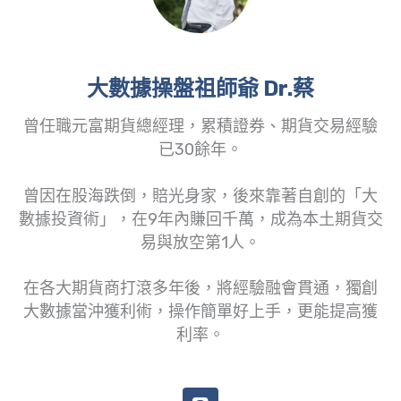
大數據操盤祖師爺 Dr.蔡
曾任職元富期貨總經理，累積證券、期貨交易經驗
已30餘年。
曾因在股海跌倒，賠光身家，後來靠著自創的「大
數據投資術」，在9年內賺回千萬，成為本土期貨交
易與放空第1人。
在各大期貨商打滾多年後，將經驗融會貫通，獨創
大數據當沖獲利術，操作簡單好上手，更能提高獲
利率。
L