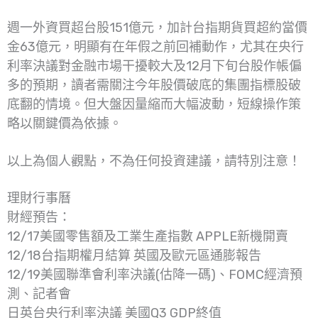
週一外資買超台股151億元，加計台指期貨買超約當價
金63億元，明顯有在年假之前回補動作，尤其在央行
利率決議對金融市場干擾較大及12月下旬台股作帳偏
多的預期，讀者需關注今年股價破底的集團指標股破
底翻的情境。但大盤因量縮而大幅波動，短線操作策
略以關鍵價為依據。
以上為個人觀點，不為任何投資建議，請特別注意！
理財行事曆
財經預告：
12/17美國零售額及工業生產指數 APPLE新機開賣
12/18台指期權月結算 英國及歐元區通膨報告
12/19美國聯準會利率決議(估降一碼)、FOMC經濟預
測、記者會
日英台央行利率決議 美國Q3 GDP終值