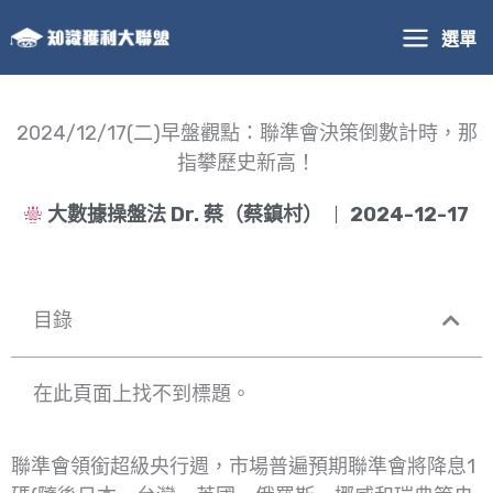
跳
選單
至
主
要
內
2024/12/17(二)早盤觀點：聯準會決策倒數計時，那
容
指攀歷史新高！
大數據操盤法 Dr. 蔡（蔡鎮村）
2024-12-17
目錄
在此頁面上找不到標題。
聯準會領銜超級央行週，市場普遍預期聯準會將降息1