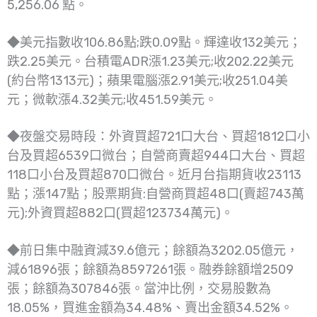
5,256.06 點。
◆美元指數收106.86點;跌0.09點。輝達收132美元；
跌2.25美元。台積電ADR漲1.23美元;收202.22美元
(約台幣1313元)；蘋果電腦漲2.91美元;收251.04美
元；微軟漲4.32美元;收451.59美元。
◆夜盤交易時段：外資買超721口大台、買超1812口小
台及買超6539口微台；自營商賣超944口大台、買超
118口小台及買超870口微台。近月台指期貨收23113
點；漲147點；股票期貨:自營商買超48口(賣超743萬
元);外資買超882口(買超123734萬元)。
◆前日集中融資減39.6億元；餘額為3202.05億元，
減61896張；餘額為8597261張。融券餘額增2509
張；餘額為307846張。當沖比例，交易股數為
18.05%，買進金額為34.48%、賣出金額34.52%。