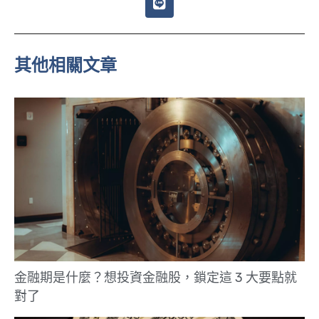
i
n
e
其他相關文章
金融期是什麼？想投資金融股，鎖定這 3 大要點就
對了