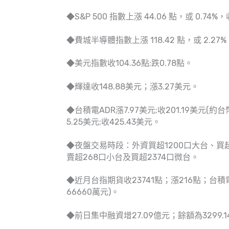
◆S&P 500 指數上漲 44.06 點，或 0.74%，收
◆費城半導體指數上漲 118.42 點，或 2.27%，收
◆美元指數收104.36點;跌0.78點。
◆輝達收148.88美元；漲3.27美元。
◆台積電ADR漲7.97美元;收201.19美元(約
5.25美元;收425.43美元。
◆夜盤交易時段：外資買超1200口大台、買超
賣超268口小台及買超2374口微台。
◆近月台指期貨收23741點；漲216點；台積電
66660萬元)。
◆前日集中融資增27.09億元；餘額為3299.1