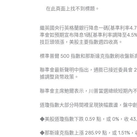
在此頁面上找不到標題。
繼英國央行英格蘭銀行降息一碼(基準利率4.7
準會如預期宣布降息1碼(基準利率調降至4.5%
技巨頭領漲，美股主要指數週四收高。
標準普爾 500 指數和那斯達克指數刷收盤新
聯準會最新聲明中指出，通膨已接近委員會 
據調整貨幣政策。
聯準會主席鮑爾表示，川普當選總統短期內不會
道瓊指數大部分時間裡呈現狹幅震盪，盤中
◆美股道瓊指數下跌 0.59 點，或 0%，收 43,7
◆那斯達克指數上漲 285.99 點，或 1.51%，收 