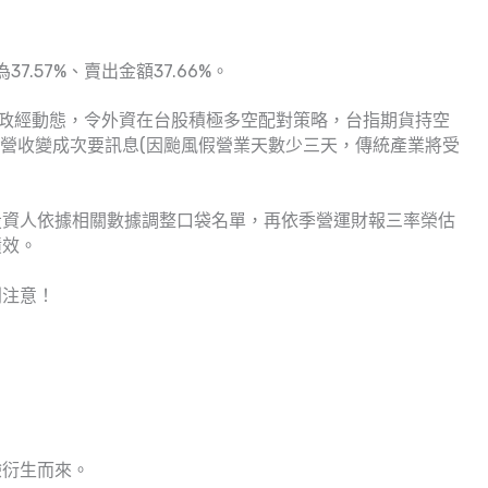
7.57%、賣出金額37.66%。
際政經動態，令外資在台股積極多空配對策略，台指期貨持空
月營收變成次要訊息(因颱風假營業天數少三天，傳統產業將受
投資人依據相關數據調整口袋名單，再依季營運財報三率榮估
績效。
別注意！
驗衍生而來。