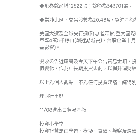
◆融券餘額增12522張；餘額為343701張。
◆當沖比例，交易股數為20.48%，買進金額為3
美國大選及全球央行週(降息者眾)的重大國
單達4萬5千餘口(創近期新高)，台股企業十
些影響)。
營收公告近尾聲及令天下午公告貿易金額，
值變化，作為中長期投資規劃，以提升理財
以上為個人觀點，不為任何投資建議，請特
理財行事曆
11/08進出口貿易金額
投資小學堂
投資智慧是由學習、模擬、實驗、觀察及經