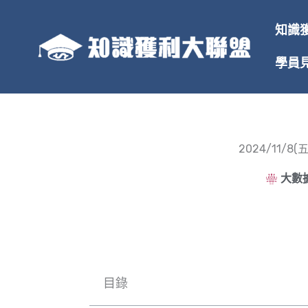
跳
至
知識
主
要
學員
內
容
2024/11
大數據
目錄