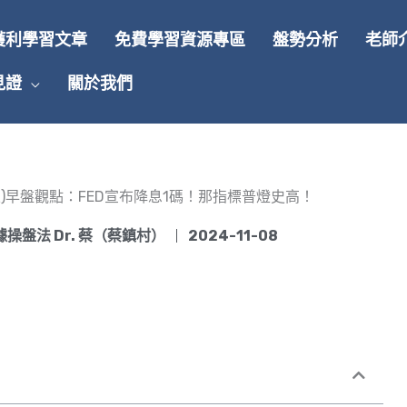
獲利學習文章
免費學習資源專區
盤勢分析
老師
見證
關於我們
/8(五)早盤觀點：FED宣布降息1碼！那指標普燈史高！
操盤法 Dr. 蔡（蔡鎮村）
2024-11-08