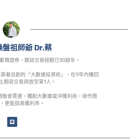
盤祖師爺 Dr.蔡
累積證券、期貨交易經驗已30餘年。
靠著自創的「大數據投資術」，在9年內賺回
土期貨交易與放空第1人。
驗融會貫通，獨創大數據當沖獲利術，操作簡
，更能提高獲利率。
L
i
n
e