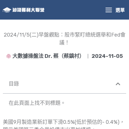
跳
選單
至
主
要
內
2024/11/5(二)早盤觀點：股市緊盯總統選舉和Fed會
容
議！
大數據操盤法 Dr. 蔡（蔡鎮村）
2024-11-05
目錄
在此頁面上找不到標題。
美國9月製造業新訂單下滑0.5%(低於預估的- 0.4%)，