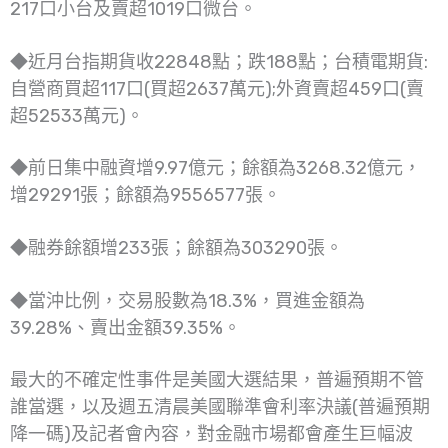
217口小台及賣超1019口微台。
◆近月台指期貨收22848點；跌188點；台積電期貨:
自營商買超117口(買超2637萬元);外資賣超459口(賣
超52533萬元)。
◆前日集中融資增9.97億元；餘額為3268.32億元，
增29291張；餘額為9556577張。
◆融券餘額增233張；餘額為303290張。
◆當沖比例，交易股數為18.3%，買進金額為
39.28%、賣出金額39.35%。
最大的不確定性事件是美國大選結果，普遍預期不管
誰當選，以及週五清晨美國聯準會利率決議(普遍預期
降一碼)及記者會內容，對金融市場都會產生巨幅波