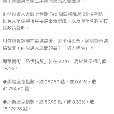
顯示美國第三季企業設備支出更加謹慎。
雖然投資人大致上預期 Fed 周四將降息 25 個基點，
投資人準備迎接重要選出新總統，以及聯準會將宣布
其政策聲明。
川普與賀錦麗在競選最後一天爭相拉票，民調顯示選
情緊繃，兩候選人之間的競爭「陷入僵局」。
即華爾街「恐慌指數」位在 22.17，高於其長期均值
19.46。
◆美股道瓊指數下跌 257.59 點，或 0.61%，收
41,794.60 點。
◆那斯達克指數下跌 59.93 點，或 0.33%，收
18,179.98 點。