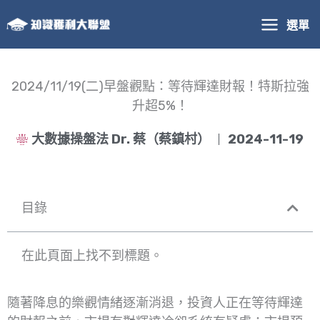
跳
選單
至
主
要
內
2024/11/19(二)早盤觀點：等待輝達財報！特斯拉強
容
升超5%！
大數據操盤法 Dr. 蔡（蔡鎮村）
2024-11-19
目錄
在此頁面上找不到標題。
隨著降息的樂觀情緒逐漸消退，投資人正在等待輝達