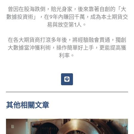
曾因在股海跌倒，賠光身家，後來靠著自創的「大
數據投資術」，在9年內賺回千萬，成為本土期貨交
易與放空第1人。
在各大期貨商打滾多年後，將經驗融會貫通，獨創
大數據當沖獲利術，操作簡單好上手，更能提高獲
利率。
L
i
n
e
其他相關文章