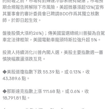
的財報之前，市場有對輝達冷卻系統有疑慮；市場預
期合規報告將解除下市風險，美超微暴漲超13%(宣佈
其董事會的審計委員會已聘請BDO作爲其獨立核數
師，於即日起生效。
盤後股價大漲約26%)；傳美國當選總統川普擬為自駕
車定法律框架，美國電動車龍頭特斯拉強升超 5%。
投資人持續消化川普內閣人選，美股主要指數週一審
慎狹幅震盪漲跌互見。
◆美股道瓊指數下跌 55.39 點，或 0.13%，收
43,389.6 點。
◆那斯達克指數上漲 111.68 點，或 0.6%，收
18,791.81 點。