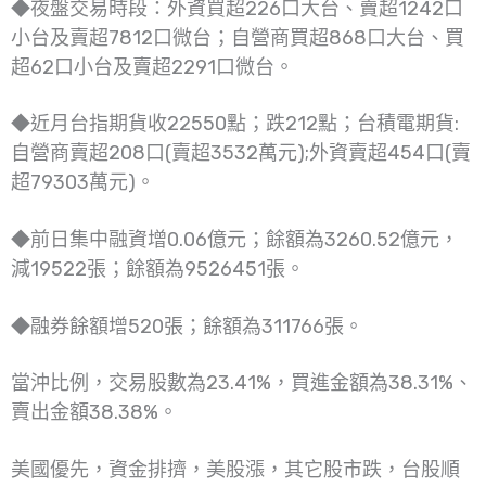
◆夜盤交易時段：外資買超226口大台、賣超1242口
小台及賣超7812口微台；自營商買超868口大台、買
超62口小台及賣超2291口微台。
◆近月台指期貨收22550點；跌212點；台積電期貨:
自營商賣超208口(賣超3532萬元);外資賣超454口(賣
超79303萬元)。
◆前日集中融資增0.06億元；餘額為3260.52億元，
減19522張；餘額為9526451張。
◆融券餘額增520張；餘額為311766張。
當沖比例，交易股數為23.41%，買進金額為38.31%、
賣出金額38.38%。
美國優先，資金排擠，美股漲，其它股市跌，台股順