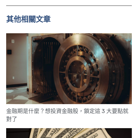
n
e
其他相關文章
金融期是什麼？想投資金融股，鎖定這 3 大要點就
對了