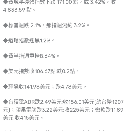
◆費城半導體指數下跌 171.00 點，或 3.42%，收
4,833.59 點。
◆標普週跌 2.1%，那指週瀉約 3.2%。
◆道瓊指數週黑1.2%。
◆費半指週重挫8.64%。
◆美元指數收106.67點;跌0.2點。
◆輝達收141.98美元；跌4.78美元。
◆台積電ADR跌2.49美元;收186.01美元(約台幣1207
元)；蘋果電腦跌3.22美元;收225美元；微軟跌11.89
美元;收415美元。