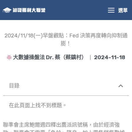
跳
選單
至
主
要
內
2024/11/18(一)早盤觀點：Fed 決策再度轉向抑制通
容
膨！
大數據操盤法 Dr. 蔡（蔡鎮村）
2024-11-18
目錄
在此頁面上找不到標題。
聯準會主席鮑爾週四釋出鷹派訊號稱，由於經濟強