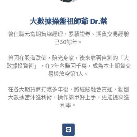
大數據操盤祖師爺 Dr.蔡
曾任職元富期貨總經理，累積證券、期貨交易經驗
已30餘年。
曾因在股海跌倒，賠光身家，後來靠著自創的「大
數據投資術」，在9年內賺回千萬，成為本土期貨交
易與放空第1人。
在各大期貨商打滾多年後，將經驗融會貫通，獨創
大數據當沖獲利術，操作簡單好上手，更能提高獲
利率。
L
i