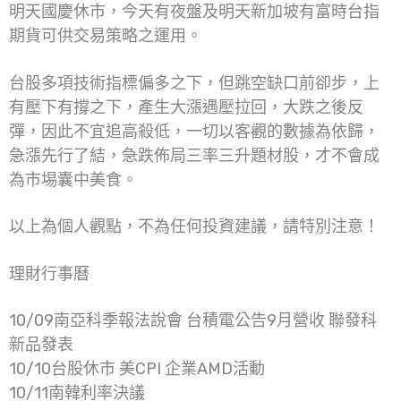
明天國慶休市，今天有夜盤及明天新加坡有富時台指
期貨可供交易策略之運用。
台股多項技術指標偏多之下，但跳空缺口前卻步，上
有壓下有撐之下，產生大漲遇壓拉回，大跌之後反
彈，因此不宜追高殺低，一切以客觀的數據為依歸，
急漲先行了結，急跌佈局三率三升題材股，才不會成
為市埸囊中美食。
以上為個人觀點，不為任何投資建議，請特別注意！
理財行事曆
10/09南亞科季報法說會 台積電公告9月營收 聯發科
新品發表
10/10台股休市 美CPI 企業AMD活動
10/11南韓利率決議