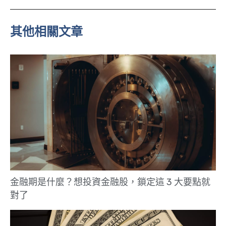
n
e
其他相關文章
金融期是什麼？想投資金融股，鎖定這 3 大要點就
對了