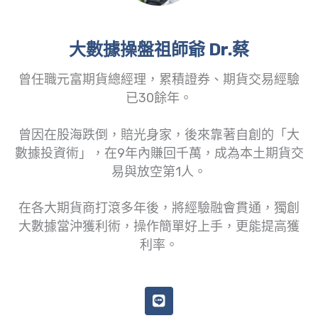
大數據操盤祖師爺 Dr.蔡
曾任職元富期貨總經理，累積證券、期貨交易經驗
已30餘年。
曾因在股海跌倒，賠光身家，後來靠著自創的「大
數據投資術」，在9年內賺回千萬，成為本土期貨交
易與放空第1人。
在各大期貨商打滾多年後，將經驗融會貫通，獨創
大數據當沖獲利術，操作簡單好上手，更能提高獲
利率。
L
i