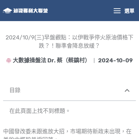
跳
選單
至
主
要
內
2024/10/9(三)早盤觀點：以伊戰爭停火原油價格下
容
跌？！聯準會降息放緩？
大數據操盤法 Dr. 蔡（蔡鎮村）
2024-10-09
目錄
在此頁面上找不到標題。
中國發改委未跟進放大招，市場期待新政未出現，在